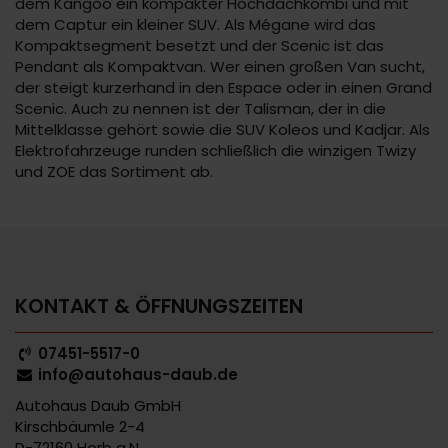
dem Kangoo ein kompakter Hochdachkombi und mit
dem Captur ein kleiner SUV. Als Mégane wird das
Kompaktsegment besetzt und der Scenic ist das
Pendant als Kompaktvan. Wer einen großen Van sucht,
der steigt kurzerhand in den Espace oder in einen Grand
Scenic. Auch zu nennen ist der Talisman, der in die
Mittelklasse gehört sowie die SUV Koleos und Kadjar. Als
Elektrofahrzeuge runden schließlich die winzigen Twizy
und ZOE das Sortiment ab.
KONTAKT & ÖFFNUNGSZEITEN
07451-5517-0
info@autohaus-daub.de
Autohaus Daub GmbH
Kirschbäumle 2-4
D-72160 Horb a.N.