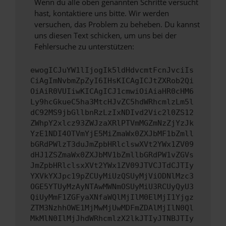
Wenn du alle oben genannten Schritte versucht
hast, kontaktiere uns bitte. Wir werden
versuchen, das Problem zu beheben. Du kannst
uns diesen Text schicken, um uns bei der
Fehlersuche zu unterstützen:
ewogICJuYW1lIjogIk5ldHdvcmtFcnJvciIs
CiAgImNvbmZpZyI6IHsKICAgICJtZXRob2Qi
OiAiR0VUIiwKICAgICJ1cmwiOiAiaHR0cHM6
Ly9hcGkueC5ha3MtcHJvZC5hdWRhcmlzLm5l
dC92MS9jbGllbnRzLzIxNDIvd2Vic2l0ZS12
ZWhpY2xlcz93ZWJzaXRlPTVmMGZmNzZjYzJk
YzE1NDI4OTVmYjE5MiZmaWx0ZXJbMF1bZmll
bGRdPWlzT3duJmZpbHRlclswXVt2YWx1ZV09
dHJ1ZSZmaWx0ZXJbMV1bZmllbGRdPW1vZGVs
JmZpbHRlclsxXVt2YWx1ZV09JTVCJTdCJTIy
YXVkYXJpc19pZCUyMiUzQSUyMjViODNlMzc3
OGE5YTUyMzAyNTAwMWNmOSUyMiU3RCUyQyU3
QiUyMmF1ZGFyaXNfaWQlMjIlM0ElMjI1Yjgz
ZTM3NzhhOWE1MjMwMjUwMDFmZDAlMjIlN0Ql
MkMlN0IlMjJhdWRhcmlzX2lkJTIyJTNBJTIy