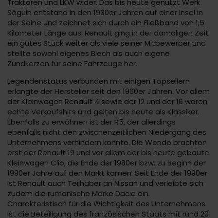
Traktoren und LKW wider. Das bis heute genutzt Werk
Séguin entstand in den 1930er Jahren auf einer Insel in
der Seine und zeichnet sich durch ein Fließband von 1,5
Kilometer Länge aus. Renault ging in der damaligen Zeit
ein gutes Stück weiter als viele seiner Mitbewerber und
stellte sowohl eigenes Blech als auch eigene
Zündkerzen für seine Fahrzeuge her.
Legendenstatus verbunden mit einigen Topsellern
erlangte der Hersteller seit den 1960er Jahren. Vor allem
der Kleinwagen Renault 4 sowie der 12 und der 16 waren
echte Verkaufshits und gelten bis heute als Klassiker.
Ebenfalls zu erwähnen ist der R5, der allerdings
ebenfalls nicht den zwischenzeitlichen Niedergang des
Unternehmens verhindern konnte. Die Wende brachten
erst der Renault 19 und vor allem der bis heute gebaute
Kleinwagen Clio, die Ende der 1980er bzw. zu Beginn der
1990er Jahre auf den Markt kamen. Seit Ende der 1990er
ist Renault auch Teilhaber an Nissan und verleibte sich
zudem die rumänische Marke Dacia ein.
Charakteristisch für die Wichtigkeit des Unternehmens
ist die Beteiligung des französischen Staats mit rund 20