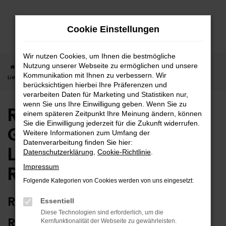
Zum
Hauptinhalt
Cookie Einstellungen
springen
Wir nutzen Cookies, um Ihnen die bestmögliche
Nutzung unserer Webseite zu ermöglichen und unsere
Startseite
Rottweil
Renault
Renault Gebrauchtwagen |
Kommunikation mit Ihnen zu verbessern. Wir
Lieferservice nach Rottweil
berücksichtigen hierbei Ihre Präferenzen und
verarbeiten Daten für Marketing und Statistiken nur,
wenn Sie uns Ihre Einwilligung geben. Wenn Sie zu
Renault
einem späteren Zeitpunkt Ihre Meinung ändern, können
Sie die Einwilligung jederzeit für die Zukunft widerrufen.
Gebrauchtwagen |
Weitere Informationen zum Umfang der
Datenverarbeitung finden Sie hier:
Lieferservice nach
Datenschutzerklärung
,
Cookie-Richtlinie
.
Rottweil
Impressum
Folgende Kategorien von Cookies werden von uns eingesetzt:
RENAULT GEBRAUCHTWAGEN:
Essentiell
Diese Technologien sind erforderlich, um die
RUNDUM ZUVERLÄSSIG IN
Kernfunktionalität der Webseite zu gewährleisten.