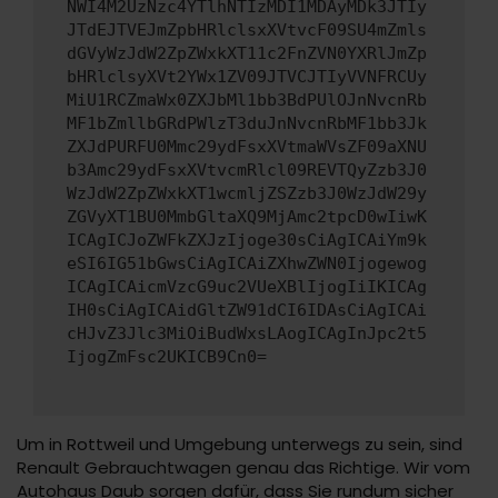
NWI4M2UzNzc4YTlhNTIzMDI1MDAyMDk3JTIy
JTdEJTVEJmZpbHRlclsxXVtvcF09SU4mZmls
dGVyWzJdW2ZpZWxkXT11c2FnZVN0YXRlJmZp
bHRlclsyXVt2YWx1ZV09JTVCJTIyVVNFRCUy
MiU1RCZmaWx0ZXJbMl1bb3BdPUlOJnNvcnRb
MF1bZmllbGRdPWlzT3duJnNvcnRbMF1bb3Jk
ZXJdPURFU0Mmc29ydFsxXVtmaWVsZF09aXNU
b3Amc29ydFsxXVtvcmRlcl09REVTQyZzb3J0
WzJdW2ZpZWxkXT1wcmljZSZzb3J0WzJdW29y
ZGVyXT1BU0MmbGltaXQ9MjAmc2tpcD0wIiwK
ICAgICJoZWFkZXJzIjoge30sCiAgICAiYm9k
eSI6IG51bGwsCiAgICAiZXhwZWN0Ijogewog
ICAgICAicmVzcG9uc2VUeXBlIjogIiIKICAg
IH0sCiAgICAidGltZW91dCI6IDAsCiAgICAi
cHJvZ3Jlc3MiOiBudWxsLAogICAgInJpc2t5
IjogZmFsc2UKICB9Cn0=
Um in Rottweil und Umgebung unterwegs zu sein, sind
Renault Gebrauchtwagen genau das Richtige. Wir vom
Autohaus Daub sorgen dafür, dass Sie rundum sicher