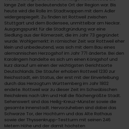
lange Zeit der bedeutendste Ort der Region war. Bis
heute wird die Rolle im Stadtwappen mit dem Adler
widergespiegelt. Zu finden ist Rottweil zwischen
Stuttgart und dem Bodensee, unmittelbar am Neckar.
Ausgangspunkt für die Stadtgründung war eine
Siedlung aus der Römerzeit, die im Jahr 73 gegründet
wurde. Wohlgemerkt: in römischer Zeit war Rottweil eher
klein und unbedeutend, was sich mit dem Bau eines
alemannischen Herzogshof im Jahr 771 änderte. Bei den
Karolingern handelte es sich um einen Königshof und
kurz darauf um einen der wichtigsten Gerichtsorte
Deutschlands. Die Staufer erhoben Rottweil 1230 zur
Reichsstadt, ein Status, der erst mit der Einverleibung
durch das Herzogtum Württemberg im Jahr 1802
endete. Rottweil war zu dieser Zeit im Schwäbischen
Reichskreis nach Ulm und Hall die flächengrößte Stadt.
Sehenswert sind das Heilig-Kreuz-Münster sowie die
gesamte Innenstadt. Hervorzuheben sind dabei das
Schwarze Tor, der Hochturm und das Alte Rathaus
sowie der Thyssenkrupp-Testturm mit seinen 246
Metern Höhe und der damit höchsten