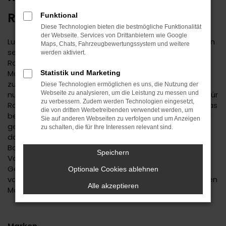
ROTTWEIL UNTERWEGS
Funktional
Diese Technologien bieten die bestmögliche Funktionalität
der Webseite. Services von Drittanbietern wie Google
Lust auf einen Spartipp aus dem Autohaus Daub? Dann
Maps, Chats, Fahrzeugbewertungssystem und weitere
setzen Sie auf einen Renault Gebrauchtwagen. Für
werden aktiviert.
Rottweil existiert keine günstigere Variante der
Mobilität und Sie dürfen sich auf ein rundum
Statistik und Marketing
zuverlässiges Fahrzeug freuen. Wir bieten Ihnen nicht
Diese Technologien ermöglichen es uns, die Nutzung der
nur eine große Auswahl an Renault Gebrauchtwagen für
Webseite zu analysieren, um die Leistung zu messen und
zu verbessern. Zudem werden Technologien eingesetzt,
Rottweil, sondern auch einen umfassenden Service. Das
die von dritten Werbetreibenden verwendet werden, um
beginnt mit der Beratung, bei der wir Ihnen erst einmal
Sie auf anderen Webseiten zu verfolgen und um Anzeigen
genau zuhören. Wir finden heraus, welches Fahrzeug
zu schalten, die für Ihre Interessen relevant sind.
das passende für Sie ist und unterbreiten Ihnen auf
Basis Ihrer individuellen Vorgaben eine Reihe von
Speichern
Vorschlägen. Wenn wir uns für einen Renault
Gebrauchtwagen entschieden haben, profitieren Sie
Optionale Cookies ablehnen
von unserer meist großen Auswahl an unterschiedlichen
Alle akzeptieren
Modellen.