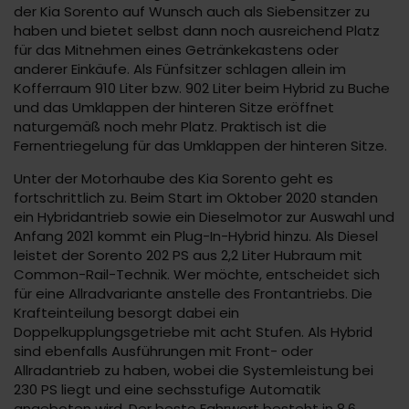
der Kia Sorento auf Wunsch auch als Siebensitzer zu
haben und bietet selbst dann noch ausreichend Platz
für das Mitnehmen eines Getränkekastens oder
anderer Einkäufe. Als Fünfsitzer schlagen allein im
Kofferraum 910 Liter bzw. 902 Liter beim Hybrid zu Buche
und das Umklappen der hinteren Sitze eröffnet
naturgemäß noch mehr Platz. Praktisch ist die
Fernentriegelung für das Umklappen der hinteren Sitze.
Unter der Motorhaube des Kia Sorento geht es
fortschrittlich zu. Beim Start im Oktober 2020 standen
ein Hybridantrieb sowie ein Dieselmotor zur Auswahl und
Anfang 2021 kommt ein Plug-In-Hybrid hinzu. Als Diesel
leistet der Sorento 202 PS aus 2,2 Liter Hubraum mit
Common-Rail-Technik. Wer möchte, entscheidet sich
für eine Allradvariante anstelle des Frontantriebs. Die
Krafteinteilung besorgt dabei ein
Doppelkupplungsgetriebe mit acht Stufen. Als Hybrid
sind ebenfalls Ausführungen mit Front- oder
Allradantrieb zu haben, wobei die Systemleistung bei
230 PS liegt und eine sechsstufige Automatik
angeboten wird. Der beste Fahrwert besteht in 8,6