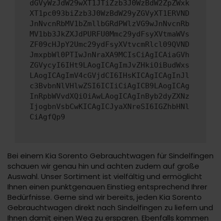
dGVyWzJdW29wXT1JTiZzb3J0WzBdW2ZpZWxk
XT1pc093biZzb3J0WzBdW29yZGVyXT1ERVND
JnNvcnRbMV1bZmllbGRdPWlzVG9wJnNvcnRb
MV1bb3JkZXJdPURFU0Mmc29ydFsyXVtmaWVs
ZF09cHJpY2Umc29ydFsyXVtvcmRlcl09QVND
JmxpbWl0PTIwJnNraXA9MCIsCiAgICAiaGVh
ZGVycyI6IHt9LAogICAgImJvZHkiOiBudWxs
LAogICAgImV4cGVjdCI6IHsKICAgICAgInJl
c3BvbnNlVHlwZSI6ICIiCiAgICB9LAogICAg
InRpbWVvdXQiOiAwLAogICAgInByb2dyZXNz
IjogbnVsbCwKICAgICJyaXNreSI6IGZhbHNl
CiAgfQp9
Bei einem Kia Sorento Gebrauchtwagen für Sindelfingen
schauen wir genau hin und achten zudem auf große
Auswahl. Unser Sortiment ist vielfältig und ermöglicht
Ihnen einen punktgenauen Einstieg entsprechend Ihrer
Bedürfnisse. Gerne sind wir bereits, jeden Kia Sorento
Gebrauchtwagen direkt nach Sindelfingen zu liefern und
Ihnen damit einen Weg zu ersparen. Ebenfalls kommen