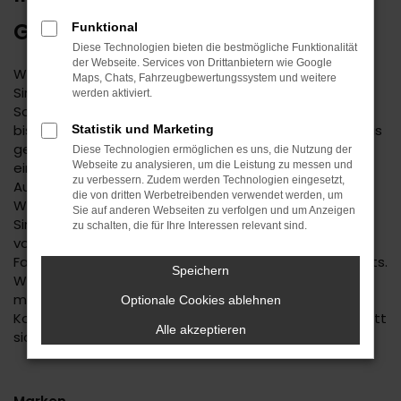
GEBRAUCHTWAGEN
Funktional
Diese Technologien bieten die bestmögliche Funktionalität
der Webseite. Services von Drittanbietern wie Google
Wenn Sie einen zuverlässigen Mobilitätspartner für
Maps, Chats, Fahrzeugbewertungssystem und weitere
Sindelfingen suchen, empfehlen wir Ihnen einen Kia
werden aktiviert.
Sorento Gebrauchtwagen. Dieses Modell hat in jeder
bisherigen Generation seine Langlebigkeit unter Beweis
Statistik und Marketing
gestellt und befindet sich längst auf dem Weg zu
Diese Technologien ermöglichen es uns, die Nutzung der
einem Klassiker. Kennzeichnend ist das hohe
Webseite zu analysieren, um die Leistung zu messen und
zu verbessern. Zudem werden Technologien eingesetzt,
Ausstattungslevel sowie die Effizienz der Motoren.
die von dritten Werbetreibenden verwendet werden, um
Wenn Sie Ihren Kia Sorento Gebrauchtwagen für
Sie auf anderen Webseiten zu verfolgen und um Anzeigen
Sindelfingen im Autohaus Daub kaufen, profitieren Sie
zu schalten, die für Ihre Interessen relevant sind.
von unseren hohen Qualitätsmaßstäben. Jedes
Fahrzeug unterläuft vor dem Verkauf eine Fülle an Tests.
Speichern
Wir sind erst dann zufrieden, wenn keinerlei Mängel
mehr existieren und stellen dies durch die hohe
Optionale Cookies ablehnen
Kompetenz und Erfahrung unserer Kfz-Meisterwerkstatt
Alle akzeptieren
sicher.