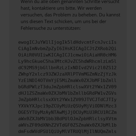
Wenn du alle oben genannten Schritte versucht
hast, kontaktiere uns bitte. Wir werden
versuchen, das Problem zu beheben. Du kannst
uns diesen Text schicken, um uns bei der
Fehlersuche zu unterstützen:
ewogICJuYW1lIjogIk5ldHdvcmtFcnJvciIs
CiAgImNvbmZpZyI6IHsKICAgICJtZXRob2Qi
OiAiR0VUIiwKICAgICJ1cmwiOiAiaHR0cHM6
Ly9hcGkueC5ha3MtcHJvZC5hdWRhcmlzLm5l
dC92MS9jbGllbnRzLzIxNDIvd2Vic2l0ZS12
ZWhpY2xlcz93ZWJzaXRlPTVmMGZmNzZjYzJk
YzE1NDI4OTVmYjE5MiZmaWx0ZXJbMF1bZmll
bGRdPWlzT3duJmZpbHRlclswXVt2YWx1ZV09
dHJ1ZSZmaWx0ZXJbMV1bZmllbGRdPW1vZGVs
JmZpbHRlclsxXVt2YWx1ZV09JTVCJTdCJTIy
YXVkYXJpc19pZCUyMiUzQSUyMjViODNlMzc3
OGE5YTUyMzAyNTAwMjJjOCUyMiU3RCU1RCZm
aWx0ZXJbMV1bb3BdPUlOJmZpbHRlclsyXVtm
aWVsZF09dXNhZ2VTdGF0ZSZmaWx0ZXJbMl1b
dmFsdWVdPSU1QiUyMlVTRUQlMjIlNUQmZmls