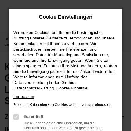
Zum
Hauptinhalt
Cookie Einstellungen
springen
Wir nutzen Cookies, um Ihnen die bestmögliche
Nutzung unserer Webseite zu ermöglichen und unsere
Startseite
Sindelfingen
Kia
Kia Sorento
Kia Sorento
Kommunikation mit Ihnen zu verbessern. Wir
Gebrauchtwagen | Lieferservice nach Sindelfingen
berücksichtigen hierbei Ihre Präferenzen und
verarbeiten Daten für Marketing und Statistiken nur,
wenn Sie uns Ihre Einwilligung geben. Wenn Sie zu
Kia Sorento
einem späteren Zeitpunkt Ihre Meinung ändern, können
Sie die Einwilligung jederzeit für die Zukunft widerrufen.
Gebrauchtwagen |
Weitere Informationen zum Umfang der
Datenverarbeitung finden Sie hier:
Lieferservice nach
Datenschutzerklärung
,
Cookie-Richtlinie
.
Sindelfingen
Impressum
Folgende Kategorien von Cookies werden von uns eingesetzt:
ZUVERLÄSSIG FÜR SINDELFINGEN –
Essentiell
Diese Technologien sind erforderlich, um die
IHR KIA SORENTO
Kernfunktionalität der Webseite zu gewährleisten.