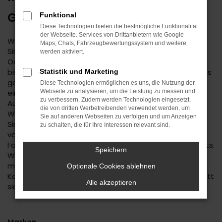
GEBRAUCHTWAGEN
Funktional
Diese Technologien bieten die bestmögliche Funktionalität
der Webseite. Services von Drittanbietern wie Google
Wenn Sie einen zuverlässigen Mobilitätspartner für
Maps, Chats, Fahrzeugbewertungssystem und weitere
Sindelfingen suchen, empfehlen wir Ihnen einen Škoda
werden aktiviert.
Octavia Gebrauchtwagen. Dieses Modell hat in jeder
bisherigen Generation seine Langlebigkeit unter Beweis
Statistik und Marketing
gestellt und befindet sich längst auf dem Weg zu
Diese Technologien ermöglichen es uns, die Nutzung der
einem Klassiker. Kennzeichnend ist das hohe
Webseite zu analysieren, um die Leistung zu messen und
zu verbessern. Zudem werden Technologien eingesetzt,
Ausstattungslevel sowie die Effizienz der Motoren.
die von dritten Werbetreibenden verwendet werden, um
Wenn Sie Ihren Škoda Octavia Gebrauchtwagen für
Sie auf anderen Webseiten zu verfolgen und um Anzeigen
Sindelfingen im Autohaus Daub kaufen, profitieren Sie
zu schalten, die für Ihre Interessen relevant sind.
von unseren hohen Qualitätsmaßstäben. Jedes
Fahrzeug unterläuft vor dem Verkauf eine Fülle an Tests.
Speichern
Wir sind erst dann zufrieden, wenn keinerlei Mängel
mehr existieren und stellen dies durch die hohe
Optionale Cookies ablehnen
Kompetenz und Erfahrung unserer Kfz-Meisterwerkstatt
Alle akzeptieren
sicher.