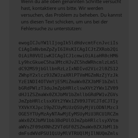
Wenn du alle oben genannten Schritte versucht
hast, kontaktiere uns bitte. Wir werden
versuchen, das Problem zu beheben. Du kannst
uns diesen Text schicken, um uns bei der
Fehlersuche zu unterstützen:
ewogICJuYW1lIjogIk5ldHdvcmtFcnJvciIs
CiAgImNvbmZpZyI6IHsKICAgICJtZXRob2Qi
OiAiR0VUIiwKICAgICJ1cmwiOiAiaHR0cHM6
Ly9hcGkueC5ha3MtcHJvZC5hdWRhcmlzLm5l
dC92MS9jbGllbnRzLzIxNDIvd2Vic2l0ZS12
ZWhpY2xlcz93ZWJzaXRlPTVmMGZmNzZjYzJk
YzE1NDI4OTVmYjE5MiZmaWx0ZXJbMF1bZmll
bGRdPWlzT3duJmZpbHRlclswXVt2YWx1ZV09
dHJ1ZSZmaWx0ZXJbMV1bZmllbGRdPW1vZGVs
JmZpbHRlclsxXVt2YWx1ZV09JTVCJTdCJTIy
YXVkYXJpc19pZCUyMiUzQSUyMjViODNlMzc3
OGE5YTUyMzAyNTAwMjEyMSUyMiU3RCU1RCZm
aWx0ZXJbMV1bb3BdPUlOJmZpbHRlclsyXVtm
aWVsZF09dXNhZ2VTdGF0ZSZmaWx0ZXJbMl1b
dmFsdWVdPSU1QiUyMlVTRUQlMjIlNUQmZmls