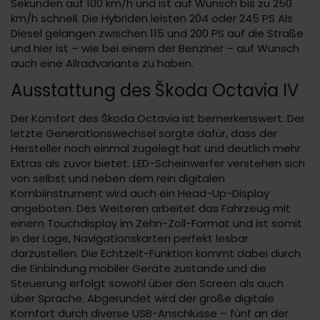
Sekunden auf 100 km/h und ist auf Wunsch bis zu 250
km/h schnell. Die Hybriden leisten 204 oder 245 PS Als
Diesel gelangen zwischen 115 und 200 PS auf die Straße
und hier ist – wie bei einem der Benziner – auf Wunsch
auch eine Allradvariante zu haben.
Ausstattung des Škoda Octavia IV
Der Komfort des Škoda Octavia ist bemerkenswert. Der
letzte Generationswechsel sorgte dafür, dass der
Hersteller noch einmal zugelegt hat und deutlich mehr
Extras als zuvor bietet. LED-Scheinwerfer verstehen sich
von selbst und neben dem rein digitalen
Kombiinstrument wird auch ein Head-Up-Display
angeboten. Des Weiteren arbeitet das Fahrzeug mit
einem Touchdisplay im Zehn-Zoll-Format und ist somit
in der Lage, Navigationskarten perfekt lesbar
darzustellen. Die Echtzeit-Funktion kommt dabei durch
die Einbindung mobiler Geräte zustande und die
Steuerung erfolgt sowohl über den Screen als auch
über Sprache. Abgerundet wird der große digitale
Komfort durch diverse USB-Anschlüsse – fünf an der