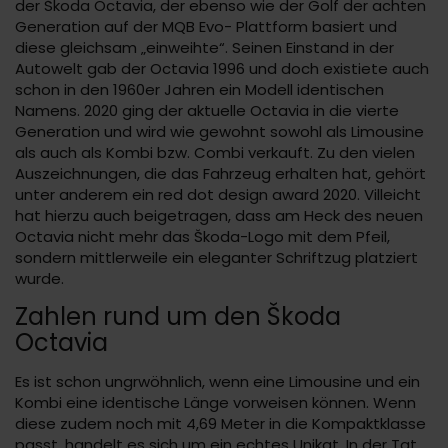
der Škoda Octavia, der ebenso wie der Golf der achten
Generation auf der MQB Evo- Plattform basiert und
diese gleichsam „einweihte“. Seinen Einstand in der
Autowelt gab der Octavia 1996 und doch existiete auch
schon in den 1960er Jahren ein Modell identischen
Namens. 2020 ging der aktuelle Octavia in die vierte
Generation und wird wie gewohnt sowohl als Limousine
als auch als Kombi bzw. Combi verkauft. Zu den vielen
Auszeichnungen, die das Fahrzeug erhalten hat, gehört
unter anderem ein red dot design award 2020. Villeicht
hat hierzu auch beigetragen, dass am Heck des neuen
Octavia nicht mehr das Škoda-Logo mit dem Pfeil,
sondern mittlerweile ein eleganter Schriftzug platziert
wurde.
Zahlen rund um den Škoda
Octavia
Es ist schon ungrwöhnlich, wenn eine Limousine und ein
Kombi eine identische Länge vorweisen können. Wenn
diese zudem noch mit 4,69 Meter in die Kompaktklasse
passt, handelt es sich um ein echtes Unikat. In der Tat