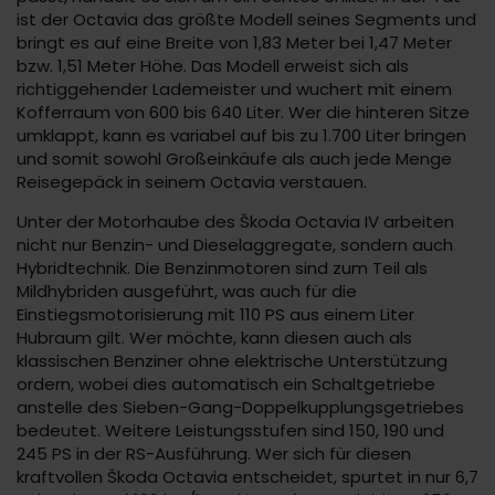
ist der Octavia das größte Modell seines Segments und
bringt es auf eine Breite von 1,83 Meter bei 1,47 Meter
bzw. 1,51 Meter Höhe. Das Modell erweist sich als
richtiggehender Lademeister und wuchert mit einem
Kofferraum von 600 bis 640 Liter. Wer die hinteren Sitze
umklappt, kann es variabel auf bis zu 1.700 Liter bringen
und somit sowohl Großeinkäufe als auch jede Menge
Reisegepäck in seinem Octavia verstauen.
Unter der Motorhaube des Škoda Octavia IV arbeiten
nicht nur Benzin- und Dieselaggregate, sondern auch
Hybridtechnik. Die Benzinmotoren sind zum Teil als
Mildhybriden ausgeführt, was auch für die
Einstiegsmotorisierung mit 110 PS aus einem Liter
Hubraum gilt. Wer möchte, kann diesen auch als
klassischen Benziner ohne elektrische Unterstützung
ordern, wobei dies automatisch ein Schaltgetriebe
anstelle des Sieben-Gang-Doppelkupplungsgetriebes
bedeutet. Weitere Leistungsstufen sind 150, 190 und
245 PS in der RS-Ausführung. Wer sich für diesen
kraftvollen Škoda Octavia entscheidet, spurtet in nur 6,7