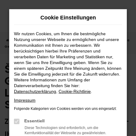
Zum
Hauptinhalt
Cookie Einstellungen
springen
Wir nutzen Cookies, um Ihnen die bestmögliche
Nutzung unserer Webseite zu ermöglichen und unsere
Startseite
Sindelfingen
Škoda
Škoda Octavia
Škoda Octavia
Kommunikation mit Ihnen zu verbessern. Wir
Gebrauchtwagen | Lieferservice nach Sindelfingen
berücksichtigen hierbei Ihre Präferenzen und
verarbeiten Daten für Marketing und Statistiken nur,
wenn Sie uns Ihre Einwilligung geben. Wenn Sie zu
Škoda Octavia
einem späteren Zeitpunkt Ihre Meinung ändern, können
Sie die Einwilligung jederzeit für die Zukunft widerrufen.
Gebrauchtwagen |
Weitere Informationen zum Umfang der
Datenverarbeitung finden Sie hier:
Lieferservice nach
Datenschutzerklärung
,
Cookie-Richtlinie
.
Sindelfingen
Impressum
Folgende Kategorien von Cookies werden von uns eingesetzt:
ZUVERLÄSSIG FÜR SINDELFINGEN –
Essentiell
Diese Technologien sind erforderlich, um die
IHR ŠKODA OCTAVIA
Kernfunktionalität der Webseite zu gewährleisten.