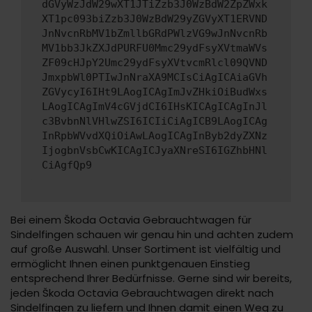
dGVyWzJdW29wXT1JTiZzb3J0WzBdW2ZpZWxk
XT1pc093biZzb3J0WzBdW29yZGVyXT1ERVND
JnNvcnRbMV1bZmllbGRdPWlzVG9wJnNvcnRb
MV1bb3JkZXJdPURFU0Mmc29ydFsyXVtmaWVs
ZF09cHJpY2Umc29ydFsyXVtvcmRlcl09QVND
JmxpbWl0PTIwJnNraXA9MCIsCiAgICAiaGVh
ZGVycyI6IHt9LAogICAgImJvZHkiOiBudWxs
LAogICAgImV4cGVjdCI6IHsKICAgICAgInJl
c3BvbnNlVHlwZSI6ICIiCiAgICB9LAogICAg
InRpbWVvdXQiOiAwLAogICAgInByb2dyZXNz
IjogbnVsbCwKICAgICJyaXNreSI6IGZhbHNl
CiAgfQp9
Bei einem Škoda Octavia Gebrauchtwagen für
Sindelfingen schauen wir genau hin und achten zudem
auf große Auswahl. Unser Sortiment ist vielfältig und
ermöglicht Ihnen einen punktgenauen Einstieg
entsprechend Ihrer Bedürfnisse. Gerne sind wir bereits,
jeden Škoda Octavia Gebrauchtwagen direkt nach
Sindelfingen zu liefern und Ihnen damit einen Weg zu