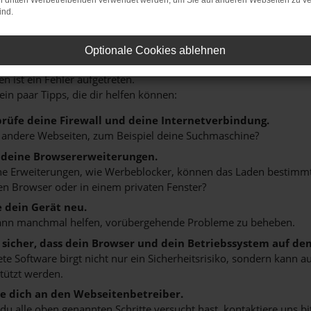
on dritten Werbetreibenden verwendet werden, um Sie auf anderen Webseiten zu ve
ind.
HLER: NETWORK ERROR
Optionale Cookies ablehnen
n ist ein Fehler aufgetreten.
 ein paar Tipps, die dir helfen können:
rüfe deine Firewall und deine Internetverbindung.
 andere Webseiten, zum Beispiel deine Suchmaschine?
 deine Browsererweiterungen.
 Erweiterungen, wie Werbeblocker, können das Laden bestimmter 
n Browser oder in einem privaten Fenster?
e dein Gerät neu.
ann manchmal helfen, vorübergehende Probleme zu beheben.
e sicher, dass dein Browser und dein Betriebssystem auf de
ete Software birgt nicht nur ein Sicherheitsrisiko, sondern kann
tützt werden.
 dich an den Webseitenbetreiber.
u alle oben genannten Schritte versucht hast, kontaktiere uns 