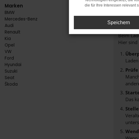
Technologien eingesetzt, die v
Marken
die für Ihre Interessen relevant s
BMW
FE
Mercedes-Benz
Speichern
Audi
Renault
Beim Lade
Kia
Hier sind
Opel
VW
Überp
Ford
Laden
Hyundai
Prüfe
Suzuki
Manche
Seat
andere
Škoda
Start
Das k
Stell
Veralt
unters
Wende
Wenn d