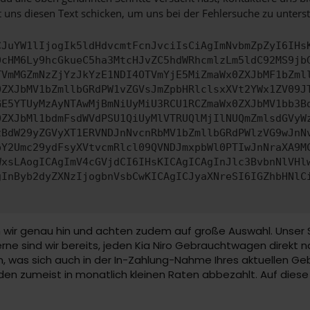
 uns diesen Text schicken, um uns bei der Fehlersuche zu unterst
CJuYW1lIjogIk5ldHdvcmtFcnJvciIsCiAgImNvbmZpZyI6IHs
0cHM6Ly9hcGkueC5ha3MtcHJvZC5hdWRhcmlzLm5ldC92MS9jb
TVmMGZmNzZjYzJkYzE1NDI4OTVmYjE5MiZmaWx0ZXJbMF1bZml
0ZXJbMV1bZmllbGRdPW1vZGVsJmZpbHRlclsxXVt2YWx1ZV09J
GE5YTUyMzAyNTAwMjBmNiUyMiU3RCU1RCZmaWx0ZXJbMV1bb3B
0ZXJbMl1bdmFsdWVdPSU1QiUyMlVTRUQlMjIlNUQmZmlsdGVyW
zBdW29yZGVyXT1ERVNDJnNvcnRbMV1bZmllbGRdPWlzVG9wJnN
pY2Umc29ydFsyXVtvcmRlcl09QVNDJmxpbWl0PTIwJnNraXA9M
WxsLAogICAgImV4cGVjdCI6IHsKICAgICAgInJlc3BvbnNlVHl
gInByb2dyZXNzIjogbnVsbCwKICAgICJyaXNreSI6IGZhbHNlC
wir genau hin und achten zudem auf große Auswahl. Unser Sor
ne sind wir bereits, jeden Kia Niro Gebrauchtwagen direkt n
, was sich auch in der In-Zahlung-Nahme Ihres aktuellen Ge
n zumeist in monatlich kleinen Raten abbezahlt. Auf diese