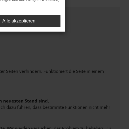
rfolgen und um Anzeigen zu schalten,
Alle akzeptieren
Seiten verhindern. Funktioniert die Seite in einem
m neuesten Stand sind.
 auch dazu führen, dass bestimmte Funktionen nicht mehr
bitte. Wir werden versuchen, das Problem zu beheben. Du