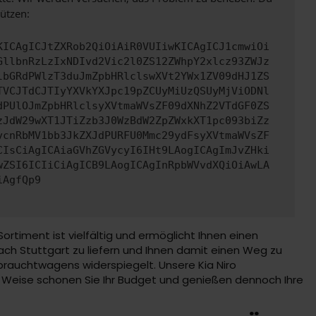
ützen:
KICAgICJtZXRob2QiOiAiR0VUIiwKICAgICJ1cmwiOi
GllbnRzLzIxNDIvd2Vic2l0ZS12ZWhpY2xlcz93ZWJz
lbGRdPWlzT3duJmZpbHRlclswXVt2YWx1ZV09dHJ1ZS
TVCJTdCJTIyYXVkYXJpc19pZCUyMiUzQSUyMjViODNl
dPUlOJmZpbHRlclsyXVtmaWVsZF09dXNhZ2VTdGF0ZS
zJdW29wXT1JTiZzb3J0WzBdW2ZpZWxkXT1pc093biZz
vcnRbMV1bb3JkZXJdPURFU0Mmc29ydFsyXVtmaWVsZF
CIsCiAgICAiaGVhZGVycyI6IHt9LAogICAgImJvZHki
wZSI6ICIiCiAgICB9LAogICAgInRpbWVvdXQiOiAwLA
iAgfQp9
timent ist vielfältig und ermöglicht Ihnen einen
ach Stuttgart zu liefern und Ihnen damit einen Weg zu
brauchtwagens widerspiegelt. Unsere Kia Niro
 Weise schonen Sie Ihr Budget und genießen dennoch Ihre