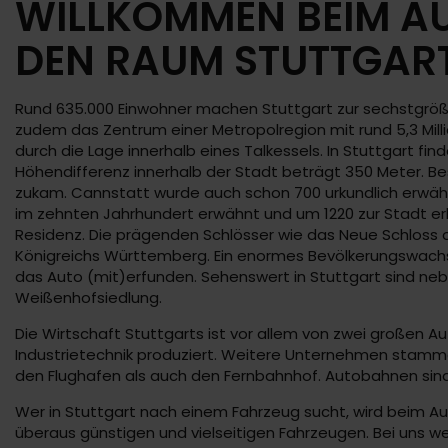
WILLKOMMEN BEIM A
DEN RAUM STUTTGAR
Rund 635.000 Einwohner machen Stuttgart zur sechstgrö
zudem das Zentrum einer Metropolregion mit rund 5,3 Mill
durch die Lage innerhalb eines Talkessels. In Stuttgart f
Höhendifferenz innerhalb der Stadt beträgt 350 Meter. Be
zukam. Cannstatt wurde auch schon 700 urkundlich erwähn
im zehnten Jahrhundert erwähnt und um 1220 zur Stadt er
Residenz. Die prägenden Schlösser wie das Neue Schloss
Königreichs Württemberg. Ein enormes Bevölkerungswachstu
das Auto (mit)erfunden. Sehenswert in Stuttgart sind neb
Weißenhofsiedlung.
Die Wirtschaft Stuttgarts ist vor allem von zwei großen 
Industrietechnik produziert. Weitere Unternehmen stammen 
den Flughafen als auch den Fernbahnhof. Autobahnen sind 
Wer in Stuttgart nach einem Fahrzeug sucht, wird beim Au
überaus günstigen und vielseitigen Fahrzeugen. Bei uns wer