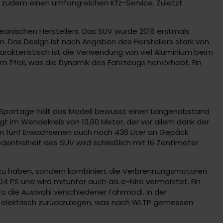
 zudem einen umfangreichen Kfz-Service. Zuletzt
eanischen Herstellers. Das SUV wurde 2016 erstmals
n. Das Design ist nach Angaben des Herstellers stark von
arakteristisch ist die Verwendung von viel Aluminium beim
 Pfeil, was die Dynamik des Fahrzeugs hervorhebt. Ein
r Sportage hält das Modell bewusst einen Längenabstand
liegt im Wendekreis von 10,60 Meter, der vor allem dank der
n fünf Erwachsenen auch noch 436 Liter an Gepäck
odenfreiheit des SUV wird schließlich mit 16 Zentimeter
sel zu haben, sondern kombiniert die Verbrennungsmotoren
204 PS und wird mitunter auch als e-Niro vermarktet. Ein
o die Auswahl verschiedener Fahrmodi. In der
in elektrisch zurückzulegen, was nach WLTP gemessen