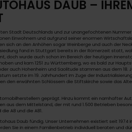
UTOHAUS DAUB – IHRE
T
ßten Stadt Deutschlands und zur unangefochtenen Nummer 
ionen Einwohnern und aufgrund seiner enormen Wirtschaftskr
inden sich an den Anhöhen sogar Weinberge und auch der Nec
siedlung fand in Stuttgart bereits in der Römerzeit statt, 
t, doch wurde auch schon im Bereich der heutigen Innensta
hoben und kam 1251 zu Württemberg, wo es bald zur Hauptst
 oder auch Hohenheim und Saolitude stammen aus dem 18. J
m setzte im 19. Jahrhundert im Zuge der Industrialisierung
en den erwähnten Schlössern die Stiftskirche sowie das Alte
Automobilherstellern geprägt. Hinzu kommt ein namhafter Aut
aus dem Mittelstand, der mit rund 1.500 Betrieben besonders
die A8 und die A81.
tohaus Daub fündig. Unser Unternehmen existiert seit 1974 
den Sie in einem Familienbetrieb individuell beraten und dür