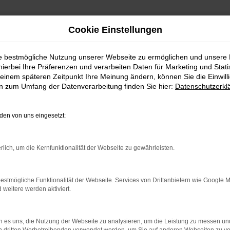
Cookie Einstellungen
ie bestmögliche Nutzung unserer Webseite zu ermöglichen und unsere
hierbei Ihre Präferenzen und verarbeiten Daten für Marketing und Stati
rservice nach Stuttgart
einem späteren Zeitpunkt Ihre Meinung ändern, können Sie die Einwillig
en zum Umfang der Datenverarbeitung finden Sie hier:
Datenschutzerkl
 | Lieferservice nach Stu
en von uns eingesetzt:
UTTGART – IHR KIA N
rlich, um die Kernfunktionalität der Webseite zu gewährleisten.
art suchen, empfehlen wir Ihnen einen Kia Niro Gebrauchtwag
ch längst auf dem Weg zu einem Klassiker. Kennzeichnend ist
ttgart im Autohaus Daub kaufen, profitieren Sie von unsere
estmögliche Funktionalität der Webseite. Services von Drittanbietern wie Google 
eitere werden aktiviert.
ufrieden, wenn keinerlei Mängel mehr existieren und stellen 
 es uns, die Nutzung der Webseite zu analysieren, um die Leistung zu messen u