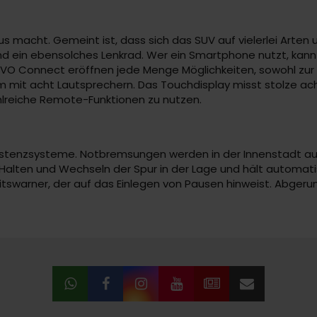
 macht. Gemeint ist, dass sich das SUV auf vielerlei Arten u
nd ein ebensolches Lenkrad. Wer ein Smartphone nutzt, kann 
UVO Connect eröffnen jede Menge Möglichkeiten, sowohl zur N
mit acht Lautsprechern. Das Touchdisplay misst stolze acht
lreiche Remote-Funktionen zu nutzen.
Assistenzsysteme. Notbremsungen werden in der Innenstadt a
m Halten und Wechseln der Spur in der Lage und hält automat
eitswarner, der auf das Einlegen von Pausen hinweist. Abge