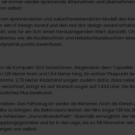
n wir immer wieder spannende Alternativen und übernehmen
von selbst.
perten spannendsten und zukunftsweisendsten Modell des kor
ter den iF Design Award und den red dot design award erhalte
ckt, was für ein SUV einen herausragenden Wert darstellt. Ch
 ebenso wie die Rückleuchten und Nebelschlussleuchten einem
odynamik positiv beeinflusst.
a Niro als Kompakt-SUV bezeichnen. Gegenüber dem Topselle
iro 1,81 Meter breit und 1,54 Meter lang. Ein echter Pluspunkt 
konnte. 2,70 Meter Radstand sorgen zudem dafür, dass nebe
verzichtet, bringt es auf Wunsch sogar auf 1.434 Liter. Die B
tliches Plus bedeutet.
ntrieben. Das Fahrzeug ist weder als Benziner, noch als Die
e zu bringen. Als Elektroauto leistet der Niro sogar 136 bis 
 fehlenden „Gummibandeffekt“. Ebenfalls ermöglicht der Nir
plungsgetriebe und ist in der Lage, bis zu 58 Kilometer re
ungen von selbst.