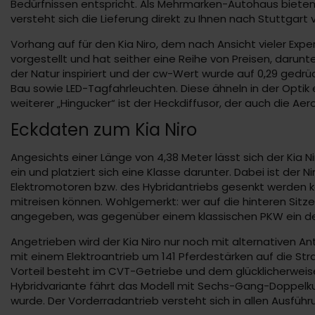
Bedürfnissen entspricht. Als Mehrmarken-Autohaus biete
versteht sich die Lieferung direkt zu Ihnen nach Stuttgart 
Vorhang auf für den Kia Niro, dem nach Ansicht vieler Ex
vorgestellt und hat seither eine Reihe von Preisen, darun
der Natur inspiriert und der cw-Wert wurde auf 0,29 gedrü
Bau sowie LED-Tagfahrleuchten. Diese ähneln in der Optik
weiterer „Hingucker“ ist der Heckdiffusor, der auch die Aer
Eckdaten zum Kia Niro
Angesichts einer Länge von 4,38 Meter lässt sich der Ki
ein und platziert sich eine Klasse darunter. Dabei ist der N
Elektromotoren bzw. des Hybridantriebs gesenkt werden 
mitreisen können. Wohlgemerkt: wer auf die hinteren Sitze 
angegeben, was gegenüber einem klassischen PKW ein deu
Angetrieben wird der Kia Niro nur noch mit alternativen A
mit einem Elektroantrieb um 141 Pferdestärken auf die Straß
Vorteil besteht im CVT-Getriebe und dem glücklicherweise
Hybridvariante fährt das Modell mit Sechs-Gang-Doppelkup
wurde. Der Vorderradantrieb versteht sich in allen Ausführ