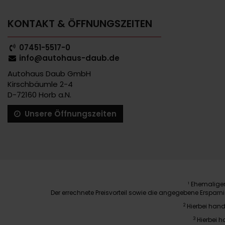
KONTAKT & ÖFFNUNGSZEITEN
07451-5517-0
info@autohaus-daub.de
Autohaus Daub GmbH
Kirschbäumle 2-4
D-72160 Horb a.N.
Unsere Öffnungszeiten
Ehemaliger 
1
Der errechnete Preisvorteil sowie die angegebene Erspar
2
Hierbei hand
3
Hierbei h