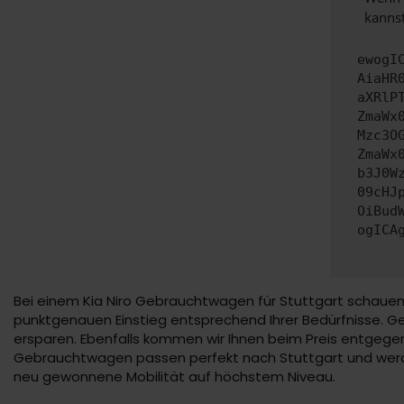
kannst
ewogI
AiaHR
aXRlP
ZmaWx
Mzc3O
ZmaWx
b3J0W
09cHJ
OiBud
ogICA
Bei einem Kia Niro Gebrauchtwagen für Stuttgart schauen 
punktgenauen Einstieg entsprechend Ihrer Bedürfnisse. Ger
ersparen. Ebenfalls kommen wir Ihnen beim Preis entgegen
Gebrauchtwagen passen perfekt nach Stuttgart und werde
neu gewonnene Mobilität auf höchstem Niveau.