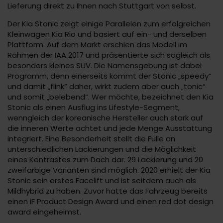
Lieferung direkt zu Ihnen nach Stuttgart von selbst.
Der Kia Stonic zeigt einige Parallelen zum erfolgreichen
Kleinwagen Kia Rio und basiert auf ein- und derselben
Plattform. Auf dem Markt erschien das Modell im
Rahmen der IAA 2017 und präsentierte sich sogleich als
besonders kleines SUV. Die Namensgebung ist dabei
Programm, denn einerseits kommt der Stonic „speedy“
und damit „flink“ daher, wirkt zudem aber auch „tonic“
und somit „belebend“. Wer möchte, bezeichnet den Kia
Stonic als einen Ausflug ins Lifestyle-Segment,
wenngleich der koreanische Hersteller auch stark auf
die inneren Werte achtet und jede Menge Ausstattung
integriert. Eine Besonderheit stellt die Fülle an
unterschiedlichen Lackierungen und die Möglichkeit
eines Kontrastes zum Dach dar. 29 Lackierung und 20
zweifarbige Varianten sind möglich. 2020 erhielt der Kia
Stonic sein erstes Facelift und ist seitdem auch als
Mildhybrid zu haben. Zuvor hatte das Fahrzeug bereits
einen iF Product Design Award und einen red dot design
award eingeheimst.