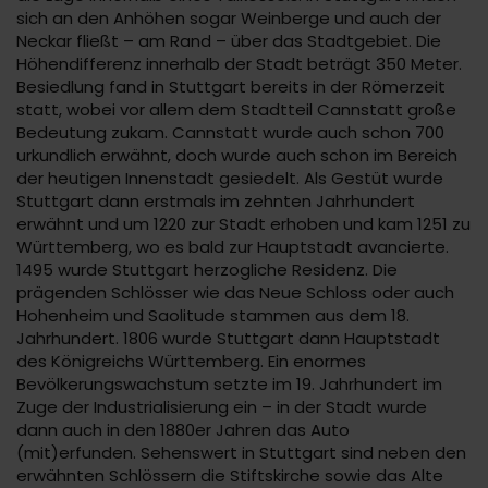
sich an den Anhöhen sogar Weinberge und auch der
Neckar fließt – am Rand – über das Stadtgebiet. Die
Höhendifferenz innerhalb der Stadt beträgt 350 Meter.
Besiedlung fand in Stuttgart bereits in der Römerzeit
statt, wobei vor allem dem Stadtteil Cannstatt große
Bedeutung zukam. Cannstatt wurde auch schon 700
urkundlich erwähnt, doch wurde auch schon im Bereich
der heutigen Innenstadt gesiedelt. Als Gestüt wurde
Stuttgart dann erstmals im zehnten Jahrhundert
erwähnt und um 1220 zur Stadt erhoben und kam 1251 zu
Württemberg, wo es bald zur Hauptstadt avancierte.
1495 wurde Stuttgart herzogliche Residenz. Die
prägenden Schlösser wie das Neue Schloss oder auch
Hohenheim und Saolitude stammen aus dem 18.
Jahrhundert. 1806 wurde Stuttgart dann Hauptstadt
des Königreichs Württemberg. Ein enormes
Bevölkerungswachstum setzte im 19. Jahrhundert im
Zuge der Industrialisierung ein – in der Stadt wurde
dann auch in den 1880er Jahren das Auto
(mit)erfunden. Sehenswert in Stuttgart sind neben den
erwähnten Schlössern die Stiftskirche sowie das Alte