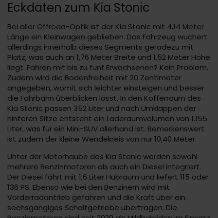
Eckdaten zum Kia Stonic
Bei aller Offroad-Optik ist der Kia Stonic mit 4,14 Meter
Länge ein Kleinwagen geblieben. Das Fahrzeug wuchert
allerdings innerhalb dieses Segments geradezu mit
Platz, was auch an 1,76 Meter Breite und 1,52 Meter Höhe
liegt. Fahren mit bis zu fünf Erwachsenen? Kein Problem.
Zudem wird die Bodenfreiheit mit 20 Zentimeter
angegeben, womit sich leichter einsteigen und besser
die Fahrbahn überblicken lässt. In den Kofferraum des
Kia Stonic passen 352 Liter und nach Umklappen der
hinteren Sitze entsteht ein Laderaumvolumen von 1.155
Liter, was für ein Mini-SUV allerhand ist. Bemerkenswert
ist zudem der kleine Wendekreis von nur 10,40 Meter.
Unter der Motorhaube des Kia Stonic werden sowohl
mehrere Benzinmotoren als auch ein Diesel integriert.
Der Diesel fährt mit 1,6 Liter Hubraum und liefert 115 oder
136 PS. Ebenso wie bei den Benzinern wird mit
Vorderradantrieb gefahren und die Kraft über ein
sechsgängiges Schaltgetriebe übertragen. Die
Benzinmotoren sind seit 2020 als Mildhybriden im Einsatz