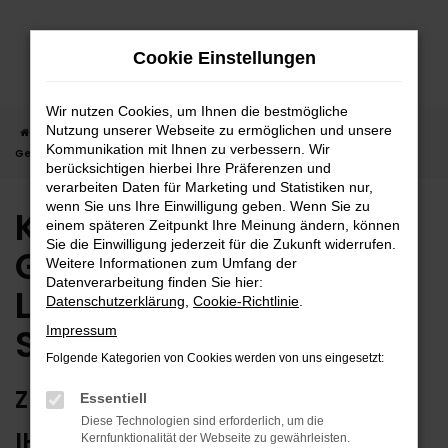
Zum
Hauptinhalt
Cookie Einstellungen
springen
Wir nutzen Cookies, um Ihnen die bestmögliche
Nutzung unserer Webseite zu ermöglichen und unsere
Startseite
Stuttgart
Kia
Kia Stonic
Kia Stonic
Kommunikation mit Ihnen zu verbessern. Wir
Gebrauchtwagen | Lieferservice nach Stuttgart
berücksichtigen hierbei Ihre Präferenzen und
verarbeiten Daten für Marketing und Statistiken nur,
wenn Sie uns Ihre Einwilligung geben. Wenn Sie zu
Kia Stonic
einem späteren Zeitpunkt Ihre Meinung ändern, können
Sie die Einwilligung jederzeit für die Zukunft widerrufen.
Gebrauchtwagen |
Weitere Informationen zum Umfang der
Datenverarbeitung finden Sie hier:
Lieferservice nach
Datenschutzerklärung
,
Cookie-Richtlinie
.
Stuttgart
Impressum
Folgende Kategorien von Cookies werden von uns eingesetzt:
ZUVERLÄSSIG FÜR STUTTGART –
Essentiell
Diese Technologien sind erforderlich, um die
IHR KIA STONIC
Kernfunktionalität der Webseite zu gewährleisten.