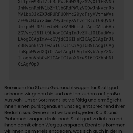
XT1pc093biZzb3J0WzBdW29yZGVyXT1ERVND
JnNvcnRbMV1bZmllbGRdPWlzVG9wJnNvcnRb
MV1bb3JkZXJdPURFU0Mmc29ydFsyXVtmaWVs
ZF09cHJpY2Umc29ydFsyXVtvcmRlcl09QVND
JmxpbWl0PTIwJnNraXA9MCIsCiAgICAiaGVh
ZGVycyI6IHt9LAogICAgImJvZHkiOiBudWxs
LAogICAgImV4cGVjdCI6IHsKICAgICAgInJl
c3BvbnNlVHlwZSI6ICIiCiAgICB9LAogICAg
InRpbWVvdXQiOiAwLAogICAgInByb2dyZXNz
IjogbnVsbCwKICAgICJyaXNreSI6IGZhbHNl
CiAgfQp9
Bei einem Kia Stonic Gebrauchtwagen für Stuttgart
schauen wir genau hin und achten zudem auf große
Auswahl. Unser Sortiment ist vielfältig und ermöglicht
Ihnen einen punktgenauen Einstieg entsprechend Ihrer
Bedürfnisse. Gerne sind wir bereits, jeden Kia Stonic
Gebrauchtwagen direkt nach Stuttgart zu liefern und
Ihnen damit einen Weg zu ersparen. Ebenfalls kommen
wir Ihnen beim Preis entgegen, was sich auch in der In-