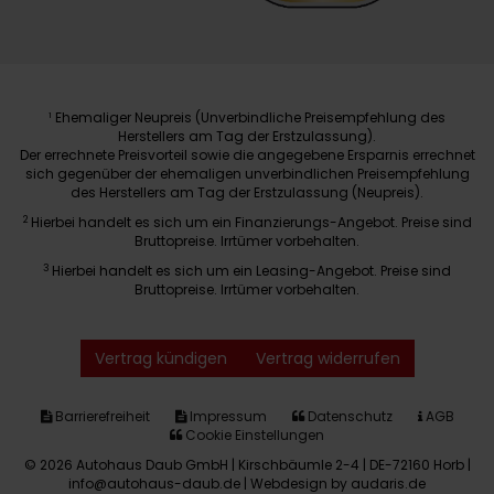
Ehemaliger Neupreis (Unverbindliche Preisempfehlung des
1
Herstellers am Tag der Erstzulassung).
Der errechnete Preisvorteil sowie die angegebene Ersparnis errechnet
sich gegenüber der ehemaligen unverbindlichen Preisempfehlung
des Herstellers am Tag der Erstzulassung (Neupreis).
2
Hierbei handelt es sich um ein Finanzierungs-Angebot. Preise sind
Bruttopreise. Irrtümer vorbehalten.
3
Hierbei handelt es sich um ein Leasing-Angebot. Preise sind
Bruttopreise. Irrtümer vorbehalten.
Vertrag kündigen
Vertrag widerrufen
Barrierefreiheit
Impressum
Datenschutz
AGB
Cookie Einstellungen
© 2026 Autohaus Daub GmbH | Kirschbäumle 2-4 | DE-72160 Horb |
info@autohaus-daub.de |
Webdesign by audaris.de