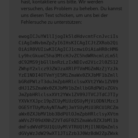
hast, kontaktiere uns bitte. Wir werden
versuchen, das Problem zu beheben. Du kannst
uns diesen Text schicken, um uns bei der
Fehlersuche zu unterstützen:
ewogICJuYW1lIjogIk5ldHdvcmtFcnJvciIs
CiAgImNvbmZpZyI6IHsKICAgICJtZXRob2Qi
OiAiR0VUIiwKICAgICJ1cmwiOiAiaHR0cHM6
Ly9hcGkueC5ha3MtcHJvZC5hdWRhcmlzLm5l
dC92MS9jbGllbnRzLzIxNDIvd2Vic2l0ZS12
ZWhpY2xlcz93ZWJzaXRlPTVmMGZmNzZjYzJk
YzE1NDI4OTVmYjE5MiZmaWx0ZXJbMF1bZmll
bGRdPWlzT3duJmZpbHRlclswXVt2YWx1ZV09
dHJ1ZSZmaWx0ZXJbMV1bZmllbGRdPW1vZGVs
JmZpbHRlclsxXVt2YWx1ZV09JTVCJTdCJTIy
YXVkYXJpc19pZCUyMiUzQSUyMjViODNlMzc3
OGE5YTUyMzAyNTAwMjJmYSUyMiU3RCU1RCZm
aWx0ZXJbMV1bb3BdPUlOJmZpbHRlclsyXVtm
aWVsZF09dXNhZ2VTdGF0ZSZmaWx0ZXJbMl1b
dmFsdWVdPSU1QiUyMlVTRUQlMjIlNUQmZmls
dGVyWzJdW29wXT1JTiZzb3J0WzBdW2ZpZWxk