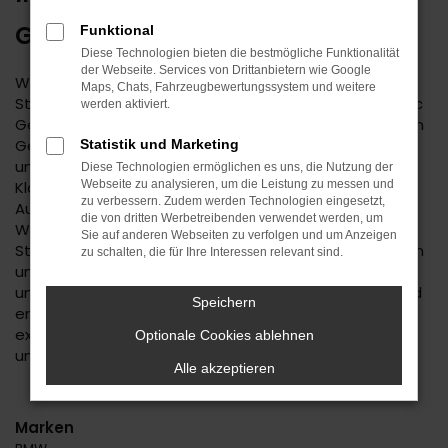
GEBRAUCHTWAGEN
Funktional
Diese Technologien bieten die bestmögliche Funktionalität
der Webseite. Services von Drittanbietern wie Google
Wenn Sie einen zuverlässigen Mobilitätspartner für
Maps, Chats, Fahrzeugbewertungssystem und weitere
Stuttgart suchen, empfehlen wir Ihnen einen Kia Stonic
werden aktiviert.
Gebrauchtwagen. Dieses Modell hat in jeder bisherigen
Generation seine Langlebigkeit unter Beweis gestellt
Statistik und Marketing
und befindet sich längst auf dem Weg zu einem
Diese Technologien ermöglichen es uns, die Nutzung der
Klassiker. Kennzeichnend ist das hohe
Webseite zu analysieren, um die Leistung zu messen und
zu verbessern. Zudem werden Technologien eingesetzt,
Ausstattungslevel sowie die Effizienz der Motoren.
die von dritten Werbetreibenden verwendet werden, um
Wenn Sie Ihren Kia Stonic Gebrauchtwagen für
Sie auf anderen Webseiten zu verfolgen und um Anzeigen
Stuttgart im Autohaus Daub kaufen, profitieren Sie von
zu schalten, die für Ihre Interessen relevant sind.
unseren hohen Qualitätsmaßstäben. Jedes Fahrzeug
unterläuft vor dem Verkauf eine Fülle an Tests. Wir sind
Speichern
erst dann zufrieden, wenn keinerlei Mängel mehr
existieren und stellen dies durch die hohe Kompetenz
Optionale Cookies ablehnen
und Erfahrung unserer Kfz-Meisterwerkstatt sicher.
Alle akzeptieren
Marken