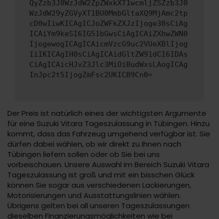
QyZzb3J0WzJdW2ZpZWxkXT1wcmljZSZzb3J0
WzJdW29yZGVyXT1BU0MmbGltaXQ9MjAmc2tp
cD0wIiwKICAgICJoZWFkZXJzIjoge30sCiAg
ICAiYm9keSI6IG51bGwsCiAgICAiZXhwZWN0
IjogewogICAgICAicmVzcG9uc2VUeXBlIjog
IiIKICAgIH0sCiAgICAidGltZW91dCI6IDAs
CiAgICAicHJvZ3Jlc3MiOiBudWxsLAogICAg
InJpc2t5IjogZmFsc2UKICB9Cn0=
Der Preis ist natürlich eines der wichtigsten Argumente
für eine Suzuki Vitara Tageszulassung in Tübingen. Hinzu
kommt, dass das Fahrzeug umgehend verfügbar ist. Sie
dürfen dabei wählen, ob wir direkt zu Ihnen nach
Tübingen liefern sollen oder ob Sie bei uns
vorbeischauen. Unsere Auswahl im Bereich Suzuki Vitara
Tageszulassung ist groß und mit ein bisschen Glück
können Sie sogar aus verschiedenen Lackierungen,
Motorisierungen und Ausstattungslinien wählen.
Übrigens gelten bei all unseren Tageszulassungen
dieselben Finanzierungsmöglichkeiten wie bei