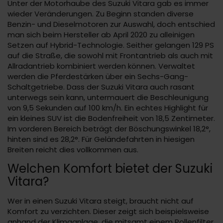
Unter der Motorhaube des Suzuki Vitara gab es immer
wieder Veränderungen. Zu Beginn standen diverse
Benzin- und Dieselmotoren zur Auswahl, doch entschied
man sich beim Hersteller ab April 2020 zu alleinigen
Setzen auf Hybrid-Technologie. Seither gelangen 129 PS
auf die Straße, die sowohl mit Frontantrieb als auch mit
Allradantrieb kombiniert werden können. Verwaltet
werden die Pferdestärken über ein Sechs-Gang-
Schaltgetriebe. Dass der Suzuki Vitara auch rasant
unterwegs sein kann, untermauert die Beschleunigung
von 9,5 Sekunden auf 100 km/h. Ein echtes Highlight für
ein kleines SUV ist die Bodenfreiheit von 18,5 Zentimeter.
Im vorderen Bereich beträgt der Böschungswinkel 18,2°,
hinten sind es 28,2°. Für Geländefahrten in hiesigen
Breiten reicht dies vollkommen aus.
Welchen Komfort bietet der Suzuki
Vitara?
Wer in einen Suzuki Vitara steigt, braucht nicht auf
Komfort zu verzichten. Dieser zeigt sich beispielsweise
anhand der Klimaanlage, die mitsamt einem Pollenfilter