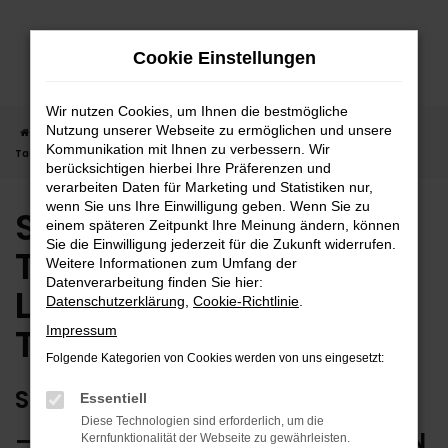
Zum
Hauptinhalt
Cookie Einstellungen
springen
Wir nutzen Cookies, um Ihnen die bestmögliche
Nutzung unserer Webseite zu ermöglichen und unsere
Startseite
Tübingen
Suzuki
Suzuki Vitara
Suzuki Vitara
Kommunikation mit Ihnen zu verbessern. Wir
Tageszulassung | Lieferservice nach Tübingen
berücksichtigen hierbei Ihre Präferenzen und
verarbeiten Daten für Marketing und Statistiken nur,
wenn Sie uns Ihre Einwilligung geben. Wenn Sie zu
Suzuki Vitara
einem späteren Zeitpunkt Ihre Meinung ändern, können
Sie die Einwilligung jederzeit für die Zukunft widerrufen.
Tageszulassung |
Weitere Informationen zum Umfang der
Datenverarbeitung finden Sie hier:
Lieferservice nach
Datenschutzerklärung
,
Cookie-Richtlinie
.
Tübingen
Impressum
Folgende Kategorien von Cookies werden von uns eingesetzt:
SUZUKI VITARA TAGESZULASSUNG
Essentiell
Diese Technologien sind erforderlich, um die
– WIE GESCHAFFEN FÜR TÜBINGEN
Kernfunktionalität der Webseite zu gewährleisten.