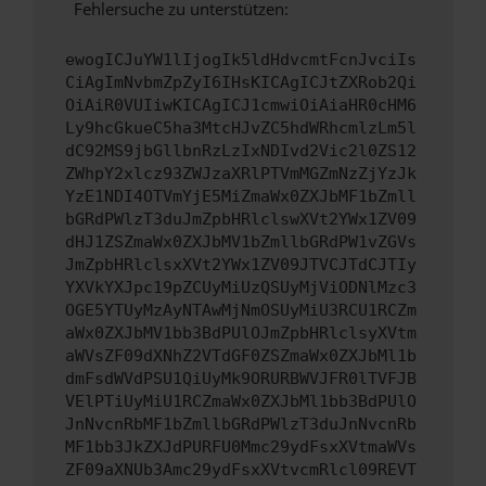
Fehlersuche zu unterstützen:
ewogICJuYW1lIjogIk5ldHdvcmtFcnJvciIs
CiAgImNvbmZpZyI6IHsKICAgICJtZXRob2Qi
OiAiR0VUIiwKICAgICJ1cmwiOiAiaHR0cHM6
Ly9hcGkueC5ha3MtcHJvZC5hdWRhcmlzLm5l
dC92MS9jbGllbnRzLzIxNDIvd2Vic2l0ZS12
ZWhpY2xlcz93ZWJzaXRlPTVmMGZmNzZjYzJk
YzE1NDI4OTVmYjE5MiZmaWx0ZXJbMF1bZmll
bGRdPWlzT3duJmZpbHRlclswXVt2YWx1ZV09
dHJ1ZSZmaWx0ZXJbMV1bZmllbGRdPW1vZGVs
JmZpbHRlclsxXVt2YWx1ZV09JTVCJTdCJTIy
YXVkYXJpc19pZCUyMiUzQSUyMjViODNlMzc3
OGE5YTUyMzAyNTAwMjNmOSUyMiU3RCU1RCZm
aWx0ZXJbMV1bb3BdPUlOJmZpbHRlclsyXVtm
aWVsZF09dXNhZ2VTdGF0ZSZmaWx0ZXJbMl1b
dmFsdWVdPSU1QiUyMk9ORURBWVJFR0lTVFJB
VElPTiUyMiU1RCZmaWx0ZXJbMl1bb3BdPUlO
JnNvcnRbMF1bZmllbGRdPWlzT3duJnNvcnRb
MF1bb3JkZXJdPURFU0Mmc29ydFsxXVtmaWVs
ZF09aXNUb3Amc29ydFsxXVtvcmRlcl09REVT