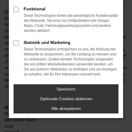
Funktional
Eine Suzuki Vitara Tageszulassung für Tübingen erhöht
Diese Technologien bieten die bestmögliche Funktionalität
Ihre Mobilität zu einem ungemein günstigen Preis. Die
der Webseite. Services von Drittanbietern wie Google
Besonderheit liegt hier bereits im Namen: eine Suzuki
Maps, Chats, Fahrzeugbewertungssystem und weitere
Vitara Tageszulassung ist ein Neuwagen, der für exakt
werden aktiviert.
einen Tag zugelassen wurde. Dabei spielt es keine Rolle,
ob die Zulassung in Tübingen oder einem anderen Ort
Statistik und Marketing
erfolgt ist, denn Ihr Fahrzeug ist ohnehin ein Neuwagen,
Diese Technologien ermöglichen es uns, die Nutzung der
der noch keinen einzigen Kilometer gefahren wurde. Der
Webseite zu analysieren, um die Leistung zu messen und
zu verbessern. Zudem werden Technologien eingesetzt,
„Trick“ mit der Zulassung für einen Tag ist als Reaktion
die von dritten Werbetreibenden verwendet werden, um
auf die Preisvorgaben der Automobilhersteller zu sehen:
Sie auf anderen Webseiten zu verfolgen und um Anzeigen
wenn diese keine hohen Rabatte ermöglichen, wird ein
zu schalten, die für Ihre Interessen relevant sind.
Neuwagen kurzerhand zum Gebrauchten umetikettiert,
ohne dass darunter die Qualität leidet.
Speichern
Optionale Cookies ablehnen
Marken
Alle akzeptieren
BMW
Mercedes-Benz
Audi