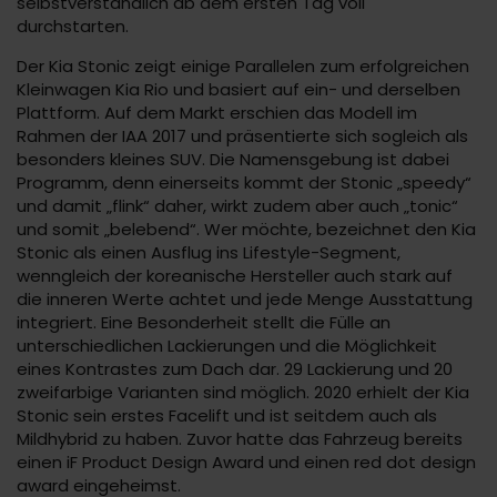
selbstverständlich ab dem ersten Tag voll
durchstarten.
Der Kia Stonic zeigt einige Parallelen zum erfolgreichen
Kleinwagen Kia Rio und basiert auf ein- und derselben
Plattform. Auf dem Markt erschien das Modell im
Rahmen der IAA 2017 und präsentierte sich sogleich als
besonders kleines SUV. Die Namensgebung ist dabei
Programm, denn einerseits kommt der Stonic „speedy“
und damit „flink“ daher, wirkt zudem aber auch „tonic“
und somit „belebend“. Wer möchte, bezeichnet den Kia
Stonic als einen Ausflug ins Lifestyle-Segment,
wenngleich der koreanische Hersteller auch stark auf
die inneren Werte achtet und jede Menge Ausstattung
integriert. Eine Besonderheit stellt die Fülle an
unterschiedlichen Lackierungen und die Möglichkeit
eines Kontrastes zum Dach dar. 29 Lackierung und 20
zweifarbige Varianten sind möglich. 2020 erhielt der Kia
Stonic sein erstes Facelift und ist seitdem auch als
Mildhybrid zu haben. Zuvor hatte das Fahrzeug bereits
einen iF Product Design Award und einen red dot design
award eingeheimst.