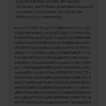
hast, kontaktiere uns bitte. Wir werden
versuchen, das Problem zu beheben. Du kannst
uns diesen Text schicken, um uns bei der
Fehlersuche zu unterstützen:
ewogICJuYW1lIjogIk5ldHdvcmtFcnJvciIs
CiAgImNvbmZpZyI6IHsKICAgICJtZXRob2Qi
OiAiR0VUIiwKICAgICJ1cmwiOiAiaHR0cHM6
Ly9hcGkueC5ha3MtcHJvZC5hdWRhcmlzLm5l
dC92MS9jbGllbnRzLzIxNDIvd2Vic2l0ZS12
ZWhpY2xlcz93ZWJzaXRlPTVmMGZmNzZjYzJk
YzE1NDI4OTVmYjE5MiZmaWx0ZXJbMF1bZmll
bGRdPWlzT3duJmZpbHRlclswXVt2YWx1ZV09
dHJ1ZSZmaWx0ZXJbMV1bZmllbGRdPW1vZGVs
JmZpbHRlclsxXVt2YWx1ZV09JTVCJTdCJTIy
YXVkYXJpc19pZCUyMiUzQSUyMjViODNlMzc3
OGE5YTUyMzAyNTAwMjJjOCUyMiU3RCU1RCZm
aWx0ZXJbMV1bb3BdPUlOJmZpbHRlclsyXVtm
aWVsZF09dXNhZ2VTdGF0ZSZmaWx0ZXJbMl1b
dmFsdWVdPSU1QiUyMk9ORURBWVJFR0lTVFJB
VElPTiUyMiU1RCZmaWx0ZXJbMl1bb3BdPUlO