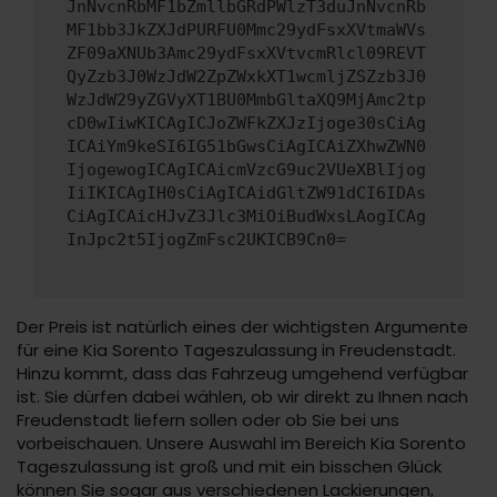
JnNvcnRbMF1bZmllbGRdPWlzT3duJnNvcnRb
MF1bb3JkZXJdPURFU0Mmc29ydFsxXVtmaWVs
ZF09aXNUb3Amc29ydFsxXVtvcmRlcl09REVT
QyZzb3J0WzJdW2ZpZWxkXT1wcmljZSZzb3J0
WzJdW29yZGVyXT1BU0MmbGltaXQ9MjAmc2tp
cD0wIiwKICAgICJoZWFkZXJzIjoge30sCiAg
ICAiYm9keSI6IG51bGwsCiAgICAiZXhwZWN0
IjogewogICAgICAicmVzcG9uc2VUeXBlIjog
IiIKICAgIH0sCiAgICAidGltZW91dCI6IDAs
CiAgICAicHJvZ3Jlc3MiOiBudWxsLAogICAg
InJpc2t5IjogZmFsc2UKICB9Cn0=
Der Preis ist natürlich eines der wichtigsten Argumente
für eine Kia Sorento Tageszulassung in Freudenstadt.
Hinzu kommt, dass das Fahrzeug umgehend verfügbar
ist. Sie dürfen dabei wählen, ob wir direkt zu Ihnen nach
Freudenstadt liefern sollen oder ob Sie bei uns
vorbeischauen. Unsere Auswahl im Bereich Kia Sorento
Tageszulassung ist groß und mit ein bisschen Glück
können Sie sogar aus verschiedenen Lackierungen,