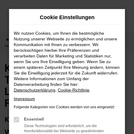
Zum
Hauptinhalt
Cookie Einstellungen
springen
Wir nutzen Cookies, um Ihnen die bestmögliche
Nutzung unserer Webseite zu ermöglichen und unsere
Startseite
Freudenstadt
Kia
Kia Sorento
Kia Sorento
Kommunikation mit Ihnen zu verbessern. Wir
Tageszulassung | Lieferservice nach Freudenstadt
berücksichtigen hierbei Ihre Präferenzen und
verarbeiten Daten für Marketing und Statistiken nur,
wenn Sie uns Ihre Einwilligung geben. Wenn Sie zu
Kia Sorento
einem späteren Zeitpunkt Ihre Meinung ändern, können
Sie die Einwilligung jederzeit für die Zukunft widerrufen.
Tageszulassung |
Weitere Informationen zum Umfang der
Datenverarbeitung finden Sie hier:
Lieferservice nach
Datenschutzerklärung
,
Cookie-Richtlinie
.
Freudenstadt
Impressum
Folgende Kategorien von Cookies werden von uns eingesetzt:
KIA SORENTO TAGESZULASSUNG –
Essentiell
Diese Technologien sind erforderlich, um die
WIE GESCHAFFEN FÜR
Kernfunktionalität der Webseite zu gewährleisten.