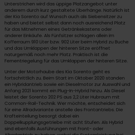
Unterstrichen wird das üppige Platzangebot unter
anderem durch kurz gestaltete Überhänge. Natürlich ist
der Kia Sorento auf Wunsch auch als Siebensitzer zu
haben und bietet selbst dann noch ausreichend Platz
für das Mitnehmen eines Getränkekastens oder
anderer Einkäufe. Als Fünfsitzer schlagen allein im
Kofferraum 910 Liter bzw. 902 Liter beim Hybrid zu Buche
und das Umklappen der hinteren Sitze eröffnet
naturgemäß noch mehr Platz. Praktisch ist die
Fernentriegelung für das Umklappen der hinteren Sitze.
Unter der Motorhaube des Kia Sorento geht es
fortschrittlich zu. Beim Start im Oktober 2020 standen
ein Hybridantrieb sowie ein Dieselmotor zur Auswahl und
Anfang 2021 kommt ein Plug-In-Hybrid hinzu. Als Diesel
leistet der Sorento 202 PS aus 2,2 Liter Hubraum mit
Common-Rail-Technik. Wer möchte, entscheidet sich
für eine Allradvariante anstelle des Frontantriebs. Die
Krafteinteilung besorgt dabei ein
Doppelkupplungsgetriebe mit acht Stufen. Als Hybrid
sind ebenfalls Ausführungen mit Front- oder
Allradantrieb zu haben, wobei die Systemleistung bei