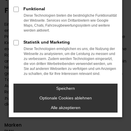
FREUDENSTADT
Funktional
Diese Technologien bieten die bestmögliche Funktionalität
der Webseite. Services von Drittanbietern wie Google
Eine Kia Sorento Tageszulassung für Freudenstadt
Maps, Chats, Fahrzeugbewertungssystem und weitere
erhöht Ihre Mobilität zu einem ungemein günstigen
werden aktiviert.
Preis. Die Besonderheit liegt hier bereits im Namen: eine
Kia Sorento Tageszulassung ist ein Neuwagen, der für
Statistik und Marketing
exakt einen Tag zugelassen wurde. Dabei spielt es keine
Diese Technologien ermöglichen es uns, die Nutzung der
Rolle, ob die Zulassung in Freudenstadt oder einem
Webseite zu analysieren, um die Leistung zu messen und
zu verbessern. Zudem werden Technologien eingesetzt,
anderen Ort erfolgt ist, denn Ihr Fahrzeug ist ohnehin ein
die von dritten Werbetreibenden verwendet werden, um
Neuwagen, der noch keinen einzigen Kilometer
Sie auf anderen Webseiten zu verfolgen und um Anzeigen
gefahren wurde. Der „Trick“ mit der Zulassung für einen
zu schalten, die für Ihre Interessen relevant sind.
Tag ist als Reaktion auf die Preisvorgaben der
Automobilhersteller zu sehen: wenn diese keine hohen
Speichern
Rabatte ermöglichen, wird ein Neuwagen kurzerhand
zum Gebrauchten umetikettiert, ohne dass darunter
Optionale Cookies ablehnen
die Qualität leidet.
Alle akzeptieren
Marken