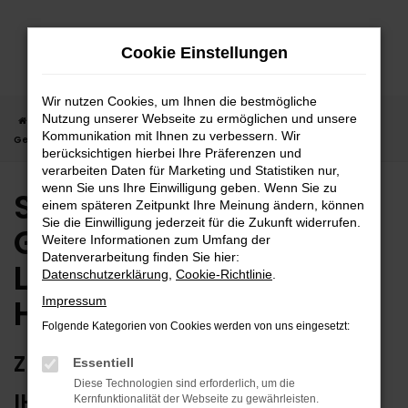
Zum
Hauptinhalt
Cookie Einstellungen
springen
Wir nutzen Cookies, um Ihnen die bestmögliche
Nutzung unserer Webseite zu ermöglichen und unsere
Startseite
Herrenberg
Seat
Seat Leon
Seat Leon
Kommunikation mit Ihnen zu verbessern. Wir
Gebrauchtwagen | Lieferservice nach Herrenberg
berücksichtigen hierbei Ihre Präferenzen und
verarbeiten Daten für Marketing und Statistiken nur,
wenn Sie uns Ihre Einwilligung geben. Wenn Sie zu
Seat Leon
einem späteren Zeitpunkt Ihre Meinung ändern, können
Sie die Einwilligung jederzeit für die Zukunft widerrufen.
Gebrauchtwagen |
Weitere Informationen zum Umfang der
Datenverarbeitung finden Sie hier:
Lieferservice nach
Datenschutzerklärung
,
Cookie-Richtlinie
.
Herrenberg
Impressum
Folgende Kategorien von Cookies werden von uns eingesetzt:
ZUVERLÄSSIG FÜR HERRENBERG –
Essentiell
Diese Technologien sind erforderlich, um die
IHR SEAT LEON
Kernfunktionalität der Webseite zu gewährleisten.