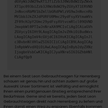
dGVyWzJdW29wXT1JTiZzb3J0WzBdW2ZpZWxk
XT1pc093biZzb3J0WzBdW29yZGVyXT1ERVND
JnNvcnRbMV1bZmllbGRdPWlzVG9wJnNvcnRb
MV1bb3JkZXJdPURFU0Mmc29ydFsyXVtmaWVs
ZF09cHJpY2Umc29ydFsyXVtvcmRlcl09QVND
JmxpbWl0PTIwJnNraXA9MCIsCiAgICAiaGVh
ZGVycyI6IHt9LAogICAgImJvZHkiOiBudWxs
LAogICAgImV4cGVjdCI6IHsKICAgICAgInJl
c3BvbnNlVHlwZSI6ICIiCiAgICB9LAogICAg
InRpbWVvdXQiOiAwLAogICAgInByb2dyZXNz
IjogbnVsbCwKICAgICJyaXNreSI6IGZhbHNl
CiAgfQp9
Bei einem Seat Leon Gebrauchtwagen für Herrenberg
schauen wir genau hin und achten zudem auf große
Auswahl. Unser Sortiment ist vielfältig und ermöglicht
Ihnen einen punktgenauen Einstieg entsprechend Ihrer
Bedürfnisse. Gerne sind wir bereits, jeden Seat Leon
Gebrauchtwagen direkt nach Herrenberg zu liefern und
Ihnen damit einen Weg zu ersparen. Ebenfalls kommen