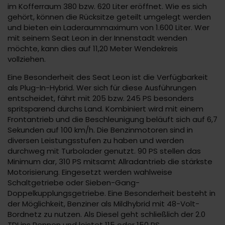
im Kofferraum 380 bzw. 620 Liter eröffnet. Wie es sich
gehört, können die Rücksitze geteilt umgelegt werden
und bieten ein Laderaummaximum von 1.600 Liter. Wer
mit seinem Seat Leon in der Innenstadt wenden
möchte, kann dies auf 11,20 Meter Wendekreis
vollziehen.
Eine Besonderheit des Seat Leon ist die Verfügbarkeit
als Plug-In-Hybrid. Wer sich für diese Ausführungen
entscheidet, fährt mit 205 bzw. 245 PS besonders
spritsparend durchs Land. Kombiniert wird mit einem
Frontantrieb und die Beschleunigung beläuft sich auf 6,7
Sekunden auf 100 km/h. Die Benzinmotoren sind in
diversen Leistungsstufen zu haben und werden
durchweg mit Turbolader genutzt. 90 PS stellen das
Minimum dar, 310 PS mitsamt Allradantrieb die stärkste
Motorisierung. Eingesetzt werden wahlweise
Schaltgetriebe oder Sieben-Gang-
Doppelkupplungsgetriebe. Eine Besonderheit besteht in
der Möglichkeit, Benziner als Mildhybrid mit 48-Volt-
Bordnetz zu nutzen. Als Diesel geht schließlich der 2.0
TDI ins Rennen und leistet 115 oder 150 PS.