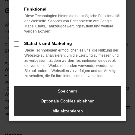
GEBRAUCHTWAGEN
Funktional
Diese Technologien bieten die bestmögliche Funktionalität
der Webseite. Services von Drittanbietern wie Google
Wenn Sie einen zuverlässigen Mobilitätspartner für
Maps, Chats, Fahrzeugbewertungssystem und weitere
Herrenberg suchen, empfehlen wir Ihnen einen Seat
werden aktiviert.
Leon Gebrauchtwagen. Dieses Modell hat in jeder
bisherigen Generation seine Langlebigkeit unter Beweis
Statistik und Marketing
gestellt und befindet sich längst auf dem Weg zu
Diese Technologien ermöglichen es uns, die Nutzung der
einem Klassiker. Kennzeichnend ist das hohe
Webseite zu analysieren, um die Leistung zu messen und
zu verbessern. Zudem werden Technologien eingesetzt,
Ausstattungslevel sowie die Effizienz der Motoren.
die von dritten Werbetreibenden verwendet werden, um
Wenn Sie Ihren Seat Leon Gebrauchtwagen für
Sie auf anderen Webseiten zu verfolgen und um Anzeigen
Herrenberg im Autohaus Daub kaufen, profitieren Sie
zu schalten, die für Ihre Interessen relevant sind.
von unseren hohen Qualitätsmaßstäben. Jedes
Fahrzeug unterläuft vor dem Verkauf eine Fülle an Tests.
Speichern
Wir sind erst dann zufrieden, wenn keinerlei Mängel
mehr existieren und stellen dies durch die hohe
Optionale Cookies ablehnen
Kompetenz und Erfahrung unserer Kfz-Meisterwerkstatt
Alle akzeptieren
sicher.