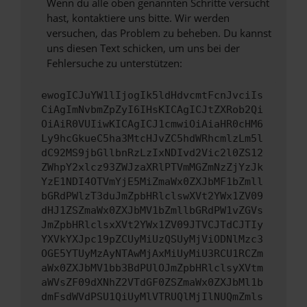
Wenn du alle oben genannten Schritte versucht
hast, kontaktiere uns bitte. Wir werden
versuchen, das Problem zu beheben. Du kannst
uns diesen Text schicken, um uns bei der
Fehlersuche zu unterstützen:
ewogICJuYW1lIjogIk5ldHdvcmtFcnJvciIs
CiAgImNvbmZpZyI6IHsKICAgICJtZXRob2Qi
OiAiR0VUIiwKICAgICJ1cmwiOiAiaHR0cHM6
Ly9hcGkueC5ha3MtcHJvZC5hdWRhcmlzLm5l
dC92MS9jbGllbnRzLzIxNDIvd2Vic2l0ZS12
ZWhpY2xlcz93ZWJzaXRlPTVmMGZmNzZjYzJk
YzE1NDI4OTVmYjE5MiZmaWx0ZXJbMF1bZmll
bGRdPWlzT3duJmZpbHRlclswXVt2YWx1ZV09
dHJ1ZSZmaWx0ZXJbMV1bZmllbGRdPW1vZGVs
JmZpbHRlclsxXVt2YWx1ZV09JTVCJTdCJTIy
YXVkYXJpc19pZCUyMiUzQSUyMjViODNlMzc3
OGE5YTUyMzAyNTAwMjAxMiUyMiU3RCU1RCZm
aWx0ZXJbMV1bb3BdPUlOJmZpbHRlclsyXVtm
aWVsZF09dXNhZ2VTdGF0ZSZmaWx0ZXJbMl1b
dmFsdWVdPSU1QiUyMlVTRUQlMjIlNUQmZmls