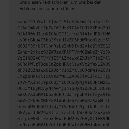
uns diesen Text schicken, um uns bei der
Fehlersuche zu unterstützen:
ewogICJuYW1lIjogIk5ldHdvcmtFcnJvciIs
CiAgImNvbmZpZyI6IHsKICAgICJtZXRob2Qi
OiAiR0VUIiwKICAgICJ1cmwiOiAiaHR0cHM6
Ly9hcGkueC5ha3MtcHJvZC5hdWRhcmlzLm5l
dC92MS9jbGllbnRzLzIxNDIvd2Vic2l0ZS12
ZWhpY2xlcz93ZWJzaXRlPTVmMGZmNzZjYzJk
YzE1NDI4OTVmYjE5MiZmaWx0ZXJbMF1bZmll
bGRdPWlzT3duJmZpbHRlclswXVt2YWx1ZV09
dHJ1ZSZmaWx0ZXJbMV1bZmllbGRdPW1vZGVs
JmZpbHRlclsxXVt2YWx1ZV09JTVCJTdCJTIy
YXVkYXJpc19pZCUyMiUzQSUyMjViODNlMzc3
OGE5YTUyMzAyNTAwMjJmYSUyMiU3RCU1RCZm
aWx0ZXJbMV1bb3BdPUlOJmZpbHRlclsyXVtm
aWVsZF09dXNhZ2VTdGF0ZSZmaWx0ZXJbMl1b
dmFsdWVdPSU1QiUyMlVTRUQlMjIlNUQmZmls
dGVyWzJdW29wXT1JTiZzb3J0WzBdW2ZpZWxk
XT1pc093biZzb3J0WzBdW29yZGVyXT1ERVND
JnNvcnRbMV1bZmllbGRdPWlzVG9wJnNvcnRb