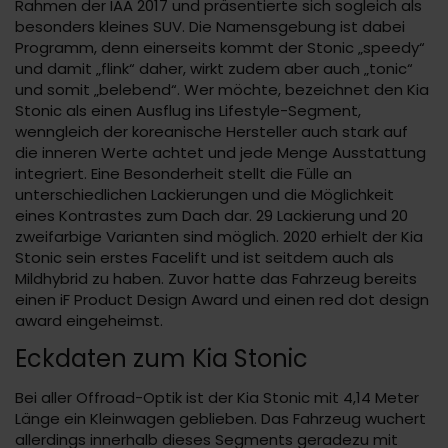
Rahmen der IAA 2017 und präsentierte sich sogleich als
besonders kleines SUV. Die Namensgebung ist dabei
Programm, denn einerseits kommt der Stonic „speedy“
und damit „flink“ daher, wirkt zudem aber auch „tonic“
und somit „belebend“. Wer möchte, bezeichnet den Kia
Stonic als einen Ausflug ins Lifestyle-Segment,
wenngleich der koreanische Hersteller auch stark auf
die inneren Werte achtet und jede Menge Ausstattung
integriert. Eine Besonderheit stellt die Fülle an
unterschiedlichen Lackierungen und die Möglichkeit
eines Kontrastes zum Dach dar. 29 Lackierung und 20
zweifarbige Varianten sind möglich. 2020 erhielt der Kia
Stonic sein erstes Facelift und ist seitdem auch als
Mildhybrid zu haben. Zuvor hatte das Fahrzeug bereits
einen iF Product Design Award und einen red dot design
award eingeheimst.
Eckdaten zum Kia Stonic
Bei aller Offroad-Optik ist der Kia Stonic mit 4,14 Meter
Länge ein Kleinwagen geblieben. Das Fahrzeug wuchert
allerdings innerhalb dieses Segments geradezu mit