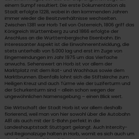
einem Sumpf resultiert. Die erste Dokumentation als
Stadt erfolgte 1228, wobei in den kommenden Jahren
immer wieder die Besitzverhältnisse wechselten.
Zwischen 1381 war Horb Teil von Österreich, 1806 griff das
Königreich Württemberg zu und 1866 erfolgte der
Anschluss an die Württembergische Eisenbahn. Ein
interessanter Aspekt ist die Einwohnerentwicklung, die
stets unterhalb von 5.000 lag und erst im Zuge von
Eingemeindungen im Jahr 1975 um das Vierfache
anwuchs. Sehenswert an Horb ist vor allem der
Marktplatz mit dem Rat- und Wachhaus sowie dem
Marktbrunnen. Ebenfalls lohnt sich die Stiftskirche zum
Heiligen Kreuz und auch Türme wie der Luziferturm und
der Schurkenturm sind – allein schon wegen der
ungewöhnlichen Namensgebung – einen Blick wert.
Die Wirtschaft der Stadt Horb ist vor allem deshalb
florierend, weil man von hier sowohl über die Autobahn
A81 als auch mit der S-Bahn perfekt in die
Landeshauptstadt Stuttgart gelangt. Auch Intercity-
und Regionalzüge halten in Horb, womit es sich auch um