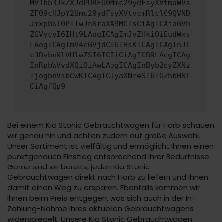
MV1bb3JkZXJdPURFU0Mmc29ydFsyXVtmaWVs
ZF09cHJpY2Umc29ydFsyXVtvcmRlcl09QVND
JmxpbWl0PTIwJnNraXA9MCIsCiAgICAiaGVh
ZGVycyI6IHt9LAogICAgImJvZHkiOiBudWxs
LAogICAgImV4cGVjdCI6IHsKICAgICAgInJl
c3BvbnNlVHlwZSI6ICIiCiAgICB9LAogICAg
InRpbWVvdXQiOiAwLAogICAgInByb2dyZXNz
IjogbnVsbCwKICAgICJyaXNreSI6IGZhbHNl
CiAgfQp9
Bei einem Kia Stonic Gebrauchtwagen für Horb schauen
wir genau hin und achten zudem auf große Auswahl.
Unser Sortiment ist vielfältig und ermöglicht Ihnen einen
punktgenauen Einstieg entsprechend Ihrer Bedürfnisse.
Gerne sind wir bereits, jeden Kia Stonic
Gebrauchtwagen direkt nach Horb zu liefern und Ihnen
damit einen Weg zu ersparen. Ebenfalls kommen wir
Ihnen beim Preis entgegen, was sich auch in der In-
Zahlung-Nahme Ihres aktuellen Gebrauchtwagens
widerspiegelt. Unsere Kia Stonic Gebrauchtwagen