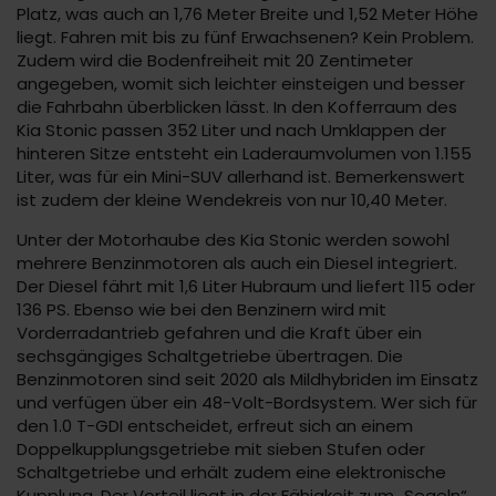
Platz, was auch an 1,76 Meter Breite und 1,52 Meter Höhe
liegt. Fahren mit bis zu fünf Erwachsenen? Kein Problem.
Zudem wird die Bodenfreiheit mit 20 Zentimeter
angegeben, womit sich leichter einsteigen und besser
die Fahrbahn überblicken lässt. In den Kofferraum des
Kia Stonic passen 352 Liter und nach Umklappen der
hinteren Sitze entsteht ein Laderaumvolumen von 1.155
Liter, was für ein Mini-SUV allerhand ist. Bemerkenswert
ist zudem der kleine Wendekreis von nur 10,40 Meter.
Unter der Motorhaube des Kia Stonic werden sowohl
mehrere Benzinmotoren als auch ein Diesel integriert.
Der Diesel fährt mit 1,6 Liter Hubraum und liefert 115 oder
136 PS. Ebenso wie bei den Benzinern wird mit
Vorderradantrieb gefahren und die Kraft über ein
sechsgängiges Schaltgetriebe übertragen. Die
Benzinmotoren sind seit 2020 als Mildhybriden im Einsatz
und verfügen über ein 48-Volt-Bordsystem. Wer sich für
den 1.0 T-GDI entscheidet, erfreut sich an einem
Doppelkupplungsgetriebe mit sieben Stufen oder
Schaltgetriebe und erhält zudem eine elektronische
Kupplung. Der Vorteil liegt in der Fähigkeit zum „Segeln“