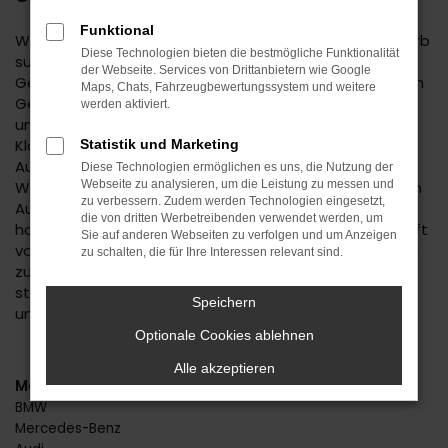
Funktional
Wenn Sie einen zuverlässigen Mobilitätspartner für Horb
Diese Technologien bieten die bestmögliche Funktionalität
suchen, empfehlen wir Ihnen einen Kia Stonic
der Webseite. Services von Drittanbietern wie Google
Gebrauchtwagen. Dieses Modell hat in jeder bisherigen
Maps, Chats, Fahrzeugbewertungssystem und weitere
Generation seine Langlebigkeit unter Beweis gestellt
werden aktiviert.
und befindet sich längst auf dem Weg zu einem
Klassiker. Kennzeichnend ist das hohe
Statistik und Marketing
Ausstattungslevel sowie die Effizienz der Motoren.
Diese Technologien ermöglichen es uns, die Nutzung der
Wenn Sie Ihren Kia Stonic Gebrauchtwagen für Horb im
Webseite zu analysieren, um die Leistung zu messen und
zu verbessern. Zudem werden Technologien eingesetzt,
Autohaus Daub kaufen, profitieren Sie von unseren
die von dritten Werbetreibenden verwendet werden, um
hohen Qualitätsmaßstäben. Jedes Fahrzeug unterläuft
Sie auf anderen Webseiten zu verfolgen und um Anzeigen
vor dem Verkauf eine Fülle an Tests. Wir sind erst dann
zu schalten, die für Ihre Interessen relevant sind.
zufrieden, wenn keinerlei Mängel mehr existieren und
stellen dies durch die hohe Kompetenz und Erfahrung
Speichern
unserer Kfz-Meisterwerkstatt sicher.
Optionale Cookies ablehnen
Alle akzeptieren
Marken
BMW
Mercedes-Benz