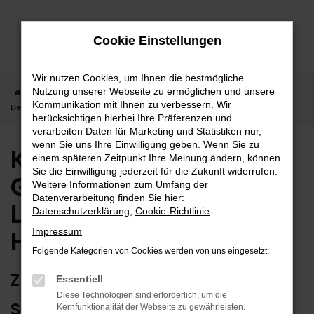
Zum
Hauptinhalt
Cookie Einstellungen
springen
Wir nutzen Cookies, um Ihnen die bestmögliche
Nutzung unserer Webseite zu ermöglichen und unsere
Startseite
Horb
Kia
Kia Stonic
Kia Stonic Gebrauchtwagen |
Kommunikation mit Ihnen zu verbessern. Wir
Lieferservice nach Horb
berücksichtigen hierbei Ihre Präferenzen und
verarbeiten Daten für Marketing und Statistiken nur,
wenn Sie uns Ihre Einwilligung geben. Wenn Sie zu
Kia Stonic
einem späteren Zeitpunkt Ihre Meinung ändern, können
Sie die Einwilligung jederzeit für die Zukunft widerrufen.
Gebrauchtwagen |
Weitere Informationen zum Umfang der
Datenverarbeitung finden Sie hier:
Lieferservice nach
Datenschutzerklärung
,
Cookie-Richtlinie
.
Horb
Impressum
Folgende Kategorien von Cookies werden von uns eingesetzt:
ZUVERLÄSSIG FÜR HORB – IHR KIA
Essentiell
Diese Technologien sind erforderlich, um die
STONIC GEBRAUCHTWAGEN
Kernfunktionalität der Webseite zu gewährleisten.