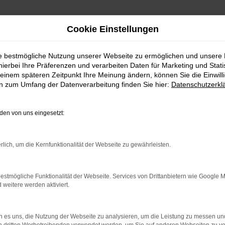
Cookie Einstellungen
ie bestmögliche Nutzung unserer Webseite zu ermöglichen und unsere
hierbei Ihre Präferenzen und verarbeiten Daten für Marketing und Stati
ferservice nach Tübingen
einem späteren Zeitpunkt Ihre Meinung ändern, können Sie die Einwillig
en zum Umfang der Datenverarbeitung finden Sie hier:
Datenschutzerkl
 | Lieferservice nach T
en von uns eingesetzt:
BINGEN – IHR AUDI Q
rlich, um die Kernfunktionalität der Webseite zu gewährleisten.
gen suchen, empfehlen wir Ihnen einen Audi Q5 Gebrauchtwag
ch längst auf dem Weg zu einem Klassiker. Kennzeichnend ist
ingen im Autohaus Daub kaufen, profitieren Sie von unsere
estmögliche Funktionalität der Webseite. Services von Drittanbietern wie Google 
eitere werden aktiviert.
ufrieden, wenn keinerlei Mängel mehr existieren und stellen 
 es uns, die Nutzung der Webseite zu analysieren, um die Leistung zu messen u