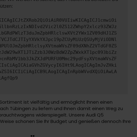
ützen:
KICAgICJtZXRob2QiOiAiR0VUIiwKICAgICJ1cmwiOi
GllbnRzLzIxNDIvd2Vic2l0ZS12ZWhpY2xlcz93ZWJz
lbGRdPWlzT3duJmZpbHRlclswXVt2YWx1ZV09dHJ1ZS
TVCJTdCJTIyYXVkYXJpc19pZCUyMiUzQSUyMjViODNl
dPUlOJmZpbHRlclsyXVtmaWVsZF09dXNhZ2VTdGF0ZS
zJdW29wXT1JTiZzb3J0WzBdW2ZpZWxkXT1pc093biZz
vcnRbMV1bb3JkZXJdPURFU0Mmc29ydFsyXVtmaWVsZF
CIsCiAgICAiaGVhZGVycyI6IHt9LAogICAgImJvZHki
wZSI6ICIiCiAgICB9LAogICAgInRpbWVvdXQiOiAwLA
iAgfQp9
timent ist vielfältig und ermöglicht Ihnen einen
nach Tübingen zu liefern und Ihnen damit einen Weg zu
ebrauchtwagens widerspiegelt. Unsere Audi Q5
Weise schonen Sie Ihr Budget und genießen dennoch Ihre