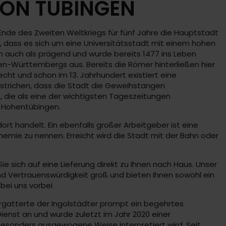
ION TÜBINGEN
 Ende des Zweiten Weltkriegs für fünf Jahre die Hauptstadt
, dass es sich um eine Universitätsstadt mit einem hohen
ann auch als prägend und wurde bereits 1477 ins Leben
n-Württembergs aus. Bereits die Römer hinterließen hier
echt und schon im 13. Jahrhundert existiert eine
rstrichen, dass die Stadt die Geweihstangen
 die als eine der wichtigsten Tageszeitungen
s Hohentübingen.
rt handelt. Ein ebenfalls großer Arbeitgeber ist eine
hemie zu nennen. Erreicht wird die Stadt mit der Bahn oder
e sich auf eine Lieferung direkt zu Ihnen nach Haus. Unser
nd Vertrauenswürdigkeit groß und bieten Ihnen sowohl ein
bei uns vorbei
ergatterte der Ingolstädter prompt ein begehrtes
ienst an und wurde zuletzt im Jahr 2020 einer
besonders ausgewogene Weise interpretiert wird. Seit