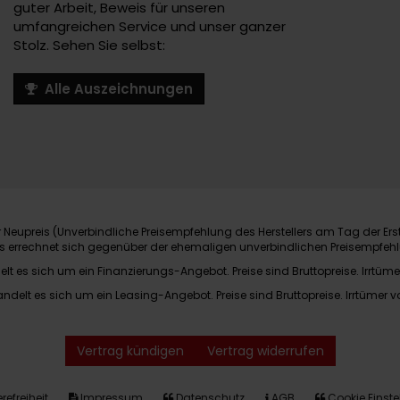
guter Arbeit, Beweis für unseren
umfangreichen Service und unser ganzer
Stolz. Sehen Sie selbst:
Alle Auszeichnungen
Neupreis (Unverbindliche Preisempfehlung des Herstellers am Tag der Ers
nis errechnet sich gegenüber der ehemaligen unverbindlichen Preisempfehl
elt es sich um ein Finanzierungs-Angebot. Preise sind Bruttopreise. Irrtüme
andelt es sich um ein Leasing-Angebot. Preise sind Bruttopreise. Irrtümer v
Vertrag kündigen
Vertrag widerrufen
refreiheit
Impressum
Datenschutz
AGB
Cookie Einste