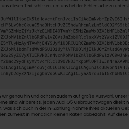
 uns diesen Text schicken, um uns bei der Fehlersuche zu unterst
CJuYW1lIjogIk5ldHdvcmtFcnJvciIsCiAgImNvbmZpZyI6IHs
0cHM6Ly9hcGkueC5ha3MtcHJvZC5hdWRhcmlzLm5ldC92MS9jb
TVmMGZmNzZjYzJkYzE1NDI4OTVmYjE5MiZmaWx0ZXJbMF1bZml
0ZXJbMV1bZmllbGRdPW1vZGVsJmZpbHRlclsxXVt2YWx1ZV09J
GE5YTUyMzAyNTAwMjE4YSUyMiU3RCU1RCZmaWx0ZXJbMV1bb3B
0ZXJbMl1bdmFsdWVdPSU1QiUyMlVTRUQlMjIlNUQmZmlsdGVyW
zBdW29yZGVyXT1ERVNDJnNvcnRbMV1bZmllbGRdPWlzVG9wJnN
pY2Umc29ydFsyXVtvcmRlcl09QVNDJmxpbWl0PTIwJnNraXA9M
WxsLAogICAgImV4cGVjdCI6IHsKICAgICAgInJlc3BvbnNlVHl
gInByb2dyZXNzIjogbnVsbCwKICAgICJyaXNreSI6IGZhbHNlC
ir genau hin und achten zudem auf große Auswahl. Unser Sor
rne sind wir bereits, jeden Audi Q5 Gebrauchtwagen direkt 
n, was sich auch in der In-Zahlung-Nahme Ihres aktuellen G
 zumeist in monatlich kleinen Raten abbezahlt. Auf diese 