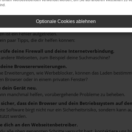
on dritten Werbetreibenden verwendet werden, um Sie auf anderen Webseiten zu ve
ind.
HLER: NETWORK ERROR
Optionale Cookies ablehnen
n ist ein Fehler aufgetreten.
 ein paar Tipps, die dir helfen können:
rüfe deine Firewall und deine Internetverbindung.
 andere Webseiten, zum Beispiel deine Suchmaschine?
 deine Browsererweiterungen.
 Erweiterungen, wie Werbeblocker, können das Laden bestimmter 
n Browser oder in einem privaten Fenster?
e dein Gerät neu.
ann manchmal helfen, vorübergehende Probleme zu beheben.
e sicher, dass dein Browser und dein Betriebssystem auf de
ete Software birgt nicht nur ein Sicherheitsrisiko, sondern kann
tützt werden.
 dich an den Webseitenbetreiber.
u alle oben genannten Schritte versucht hast, kontaktiere uns 