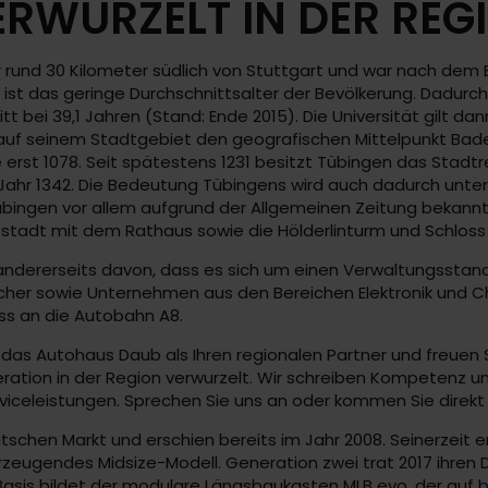
RWURZELT IN DER REG
nur rund 30 Kilometer südlich von Stuttgart und war nach dem
st das geringe Durchschnittsalter der Bevölkerung. Dadurch
itt bei 39,1 Jahren (Stand: Ende 2015). Die Universität gilt d
 auf seinem Stadtgebiet den geografischen Mittelpunkt Bade
 erst 1078. Seit spätestens 1231 besitzt Tübingen das Stadtr
 Jahr 1342. Die Bedeutung Tübingens wird auch dadurch unte
bingen vor allem aufgrund der Allgemeinen Zeitung bekannt,
tstadt mit dem Rathaus sowie die Hölderlinturm und Schlos
andererseits davon, dass es sich um einen Verwaltungsstando
macher sowie Unternehmen aus den Bereichen Elektronik und C
s an die Autobahn A8.
das Autohaus Daub als Ihren regionalen Partner und freuen Si
ration in der Region verwurzelt. Wir schreiben Kompetenz u
viceleistungen. Sprechen Sie uns an oder kommen Sie direkt 
tschen Markt und erschien bereits im Jahr 2008. Seinerzeit 
zeugendes Midsize-Modell. Generation zwei trat 2017 ihren D
asis bildet der modulare Längsbaukasten MLB evo, der auf 