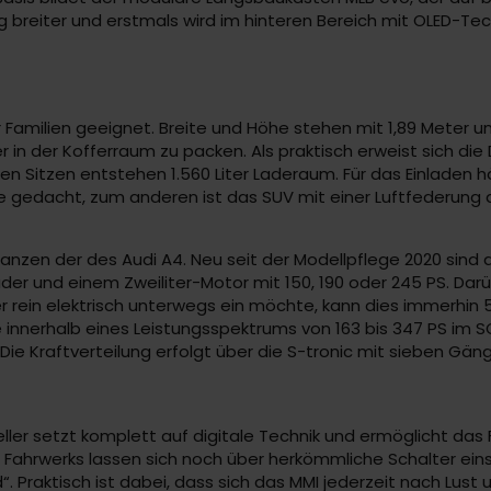
nig breiter und erstmals wird im hinteren Bereich mit OLED-
r Familien geeignet. Breite und Höhe stehen mit 1,89 Meter u
in der Kofferraum zu packen. Als praktisch erweist sich die D
Sitzen entstehen 1.560 Liter Laderaum. Für das Einladen häl
 gedacht, zum anderen ist das SUV mit einer Luftfederung a
anzen der des Audi A4. Neu seit der Modellpflege 2020 sind 
ader und einem Zweiliter-Motor mit 150, 190 oder 245 PS. Dar
er rein elektrisch unterwegs ein möchte, kann dies immerhin
 innerhalb eines Leistungsspektrums von 163 bis 347 PS im SQ
. Die Kraftverteilung erfolgt über die S-tronic mit sieben Gä
eller setzt komplett auf digitale Technik und ermöglicht das 
Fahrwerks lassen sich noch über herkömmliche Schalter eins
Praktisch ist dabei, dass sich das MMI jederzeit nach Lust u