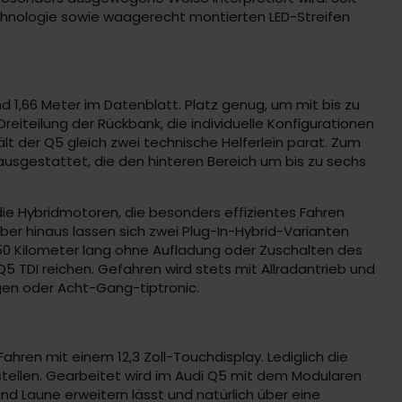
Technologie sowie waagerecht montierten LED-Streifen
nd 1,66 Meter im Datenblatt. Platz genug, um mit bis zu
reiteilung der Rückbank, die individuelle Konfigurationen
t der Q5 gleich zwei technische Helferlein parat. Zum
usgestattet, die den hinteren Bereich um bis zu sechs
die Hybridmotoren, die besonders effizientes Fahren
über hinaus lassen sich zwei Plug-In-Hybrid-Varianten
 50 Kilometer lang ohne Aufladung oder Zuschalten des
5 TDI reichen. Gefahren wird stets mit Allradantrieb und
ngen oder Acht-Gang-tiptronic.
Fahren mit einem 12,3 Zoll-Touchdisplay. Lediglich die
tellen. Gearbeitet wird im Audi Q5 mit dem Modularen
nd Laune erweitern lässt und natürlich über eine