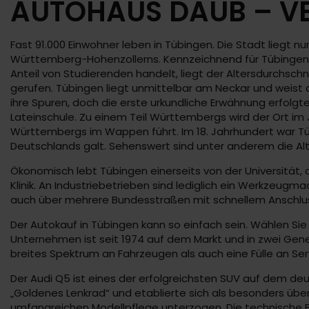
AUTOHAUS DAUB – VE
Fast 91.000 Einwohner leben in Tübingen. Die Stadt liegt 
Württemberg-Hohenzollerns. Kennzeichnend für Tübingen i
Anteil von Studierenden handelt, liegt der Altersdurchschn
gerufen. Tübingen liegt unmittelbar am Neckar und weist
ihre Spuren, doch die erste urkundliche Erwähnung erfolgte
Lateinschule. Zu einem Teil Württembergs wird der Ort im
Württembergs im Wappen führt. Im 18. Jahrhundert war Tü
Deutschlands galt. Sehenswert sind unter anderem die Al
Ökonomisch lebt Tübingen einerseits von der Universität, 
Klinik. An Industriebetrieben sind lediglich ein Werkzeug
auch über mehrere Bundesstraßen mit schnellem Anschlus
Der Autokauf in Tübingen kann so einfach sein. Wählen Sie 
Unternehmen ist seit 1974 auf dem Markt und in zwei Gene
breites Spektrum an Fahrzeugen als auch eine Fülle an Ser
Der Audi Q5 ist eines der erfolgreichsten SUV auf dem deu
„Goldenes Lenkrad“ und etablierte sich als besonders über
umfangreichen Modellpflege unterzogen. Die technische B