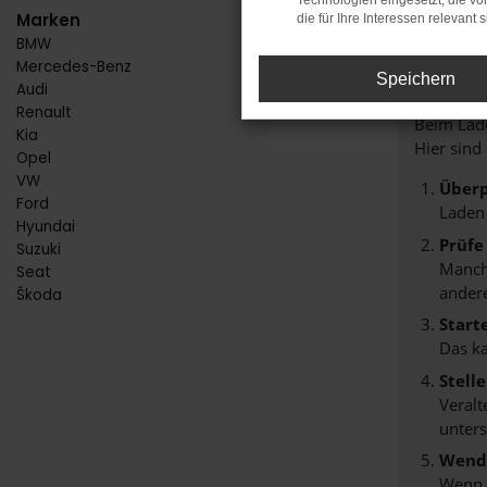
Technologien eingesetzt, die v
Marken
die für Ihre Interessen relevant s
BMW
FE
Mercedes-Benz
Speichern
Audi
Renault
Beim Lade
Kia
Hier sind
Opel
VW
Überp
Ford
Laden
Hyundai
Prüfe
Suzuki
Manche
Seat
andere
Škoda
Start
Das k
Stell
Veralt
unters
Wende
Wenn d