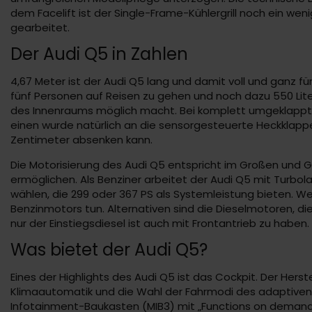
dem Facelift ist der Single-Frame-Kühlergrill noch ein we
gearbeitet.
Der Audi Q5 in Zahlen
4,67 Meter ist der Audi Q5 lang und damit voll und ganz fü
fünf Personen auf Reisen zu gehen und noch dazu 550 Liter 
des Innenraums möglich macht. Bei komplett umgeklappten 
einen wurde natürlich an die sensorgesteuerte Heckklappe
Zentimeter absenken kann.
Die Motorisierung des Audi Q5 entspricht im Großen und G
ermöglichen. Als Benziner arbeitet der Audi Q5 mit Turbol
wählen, die 299 oder 367 PS als Systemleistung bieten. W
Benzinmotors tun. Alternativen sind die Dieselmotoren, die
nur der Einstiegsdiesel ist auch mit Frontantrieb zu haben
Was bietet der Audi Q5?
Eines der Highlights des Audi Q5 ist das Cockpit. Der Herst
Klimaautomatik und die Wahl der Fahrmodi des adaptiven 
Infotainment-Baukasten (MIB3) mit „Functions on demand“. 