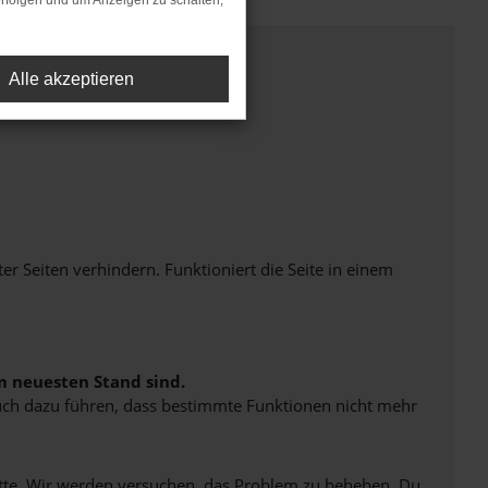
rfolgen und um Anzeigen zu schalten,
Alle akzeptieren
Seiten verhindern. Funktioniert die Seite in einem
m neuesten Stand sind.
 auch dazu führen, dass bestimmte Funktionen nicht mehr
bitte. Wir werden versuchen, das Problem zu beheben. Du