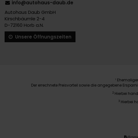
info@autohaus-daub.de
Autohaus Daub GmbH
Kirschbäumle 2-4
D-72160 Horb a.N.
Unsere Öffnungszeiten
Ehemaliger 
1
Der errechnete Preisvorteil sowie die angegebene Erspar
2
Hierbei hand
3
Hierbei h
Barrie