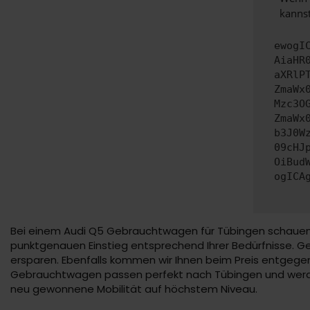
kannst
ewogI
AiaHR
aXRlP
ZmaWx
Mzc3O
ZmaWx
b3J0W
09cHJ
OiBud
ogICA
Bei einem Audi Q5 Gebrauchtwagen für Tübingen schauen w
punktgenauen Einstieg entsprechend Ihrer Bedürfnisse. Ge
ersparen. Ebenfalls kommen wir Ihnen beim Preis entgege
Gebrauchtwagen passen perfekt nach Tübingen und werden
neu gewonnene Mobilität auf höchstem Niveau.