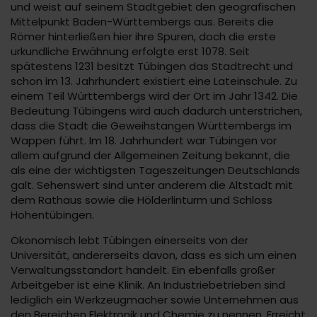
und weist auf seinem Stadtgebiet den geografischen
Mittelpunkt Baden-Württembergs aus. Bereits die
Römer hinterließen hier ihre Spuren, doch die erste
urkundliche Erwähnung erfolgte erst 1078. Seit
spätestens 1231 besitzt Tübingen das Stadtrecht und
schon im 13. Jahrhundert existiert eine Lateinschule. Zu
einem Teil Württembergs wird der Ort im Jahr 1342. Die
Bedeutung Tübingens wird auch dadurch unterstrichen,
dass die Stadt die Geweihstangen Württembergs im
Wappen führt. Im 18. Jahrhundert war Tübingen vor
allem aufgrund der Allgemeinen Zeitung bekannt, die
als eine der wichtigsten Tageszeitungen Deutschlands
galt. Sehenswert sind unter anderem die Altstadt mit
dem Rathaus sowie die Hölderlinturm und Schloss
Hohentübingen.
Ökonomisch lebt Tübingen einerseits von der
Universität, andererseits davon, dass es sich um einen
Verwaltungsstandort handelt. Ein ebenfalls großer
Arbeitgeber ist eine Klinik. An Industriebetrieben sind
lediglich ein Werkzeugmacher sowie Unternehmen aus
den Bereichen Elektronik und Chemie zu nennen. Erreicht