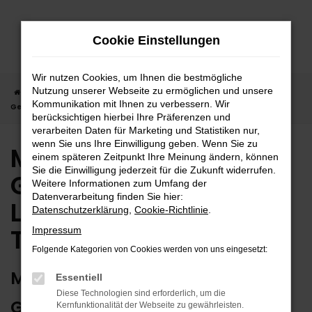
Zum
Hauptinhalt
Cookie Einstellungen
springen
Wir nutzen Cookies, um Ihnen die bestmögliche
Nutzung unserer Webseite zu ermöglichen und unsere
Startseite
Tübingen
Mercedes-Benz
Mercedes-Benz
Kommunikation mit Ihnen zu verbessern. Wir
Gebrauchtwagen | Lieferservice nach Tübingen
berücksichtigen hierbei Ihre Präferenzen und
verarbeiten Daten für Marketing und Statistiken nur,
wenn Sie uns Ihre Einwilligung geben. Wenn Sie zu
Mercedes-Benz
einem späteren Zeitpunkt Ihre Meinung ändern, können
Sie die Einwilligung jederzeit für die Zukunft widerrufen.
Gebrauchtwagen |
Weitere Informationen zum Umfang der
Datenverarbeitung finden Sie hier:
Lieferservice nach
Datenschutzerklärung
,
Cookie-Richtlinie
.
Tübingen
Impressum
Folgende Kategorien von Cookies werden von uns eingesetzt:
MERCEDES-BENZ
Essentiell
Diese Technologien sind erforderlich, um die
GEBRAUCHTWAGEN: RUNDUM
Kernfunktionalität der Webseite zu gewährleisten.