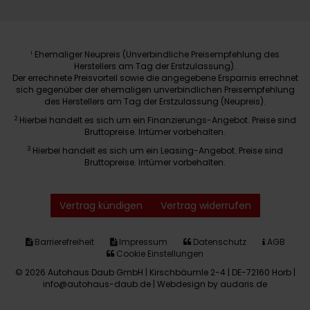
Ehemaliger Neupreis (Unverbindliche Preisempfehlung des
1
Herstellers am Tag der Erstzulassung).
Der errechnete Preisvorteil sowie die angegebene Ersparnis errechnet
sich gegenüber der ehemaligen unverbindlichen Preisempfehlung
des Herstellers am Tag der Erstzulassung (Neupreis).
2
Hierbei handelt es sich um ein Finanzierungs-Angebot. Preise sind
Bruttopreise. Irrtümer vorbehalten.
3
Hierbei handelt es sich um ein Leasing-Angebot. Preise sind
Bruttopreise. Irrtümer vorbehalten.
Vertrag kündigen
Vertrag widerrufen
Barrierefreiheit
Impressum
Datenschutz
AGB
Cookie Einstellungen
© 2026 Autohaus Daub GmbH | Kirschbäumle 2-4 | DE-72160 Horb |
info@autohaus-daub.de |
Webdesign by audaris.de