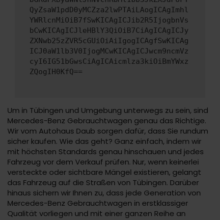
QyZsaW1pdD0yMCZza2lwPTAiLAogICAgImhl
YWRlcnMiOiB7fSwKICAgICJib2R5IjogbnVs
bCwKICAgICJleHBlY3QiOiB7CiAgICAgICJy
ZXNwb25zZVR5cGUiOiAiIgogICAgfSwKICAg
ICJ0aW1lb3V0IjogMCwKICAgICJwcm9ncmVz
cyI6IG51bGwsCiAgICAicmlza3kiOiBmYWxz
ZQogIH0KfQ==
Um in Tübingen und Umgebung unterwegs zu sein, sind
Mercedes-Benz Gebrauchtwagen genau das Richtige.
Wir vom Autohaus Daub sorgen dafür, dass Sie rundum
sicher kaufen. Wie das geht? Ganz einfach, indem wir
mit höchsten Standards genau hinschauen und jedes
Fahrzeug vor dem Verkauf prüfen. Nur, wenn keinerlei
versteckte oder sichtbare Mängel existieren, gelangt
das Fahrzeug auf die Straßen von Tübingen. Darüber
hinaus sichern wir Ihnen zu, dass jede Generation von
Mercedes-Benz Gebrauchtwagen in erstklassiger
Qualität vorliegen und mit einer ganzen Reihe an