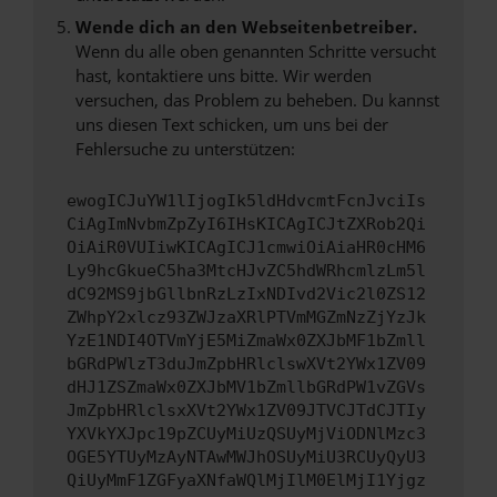
Wende dich an den Webseitenbetreiber.
Wenn du alle oben genannten Schritte versucht
hast, kontaktiere uns bitte. Wir werden
versuchen, das Problem zu beheben. Du kannst
uns diesen Text schicken, um uns bei der
Fehlersuche zu unterstützen:
ewogICJuYW1lIjogIk5ldHdvcmtFcnJvciIs
CiAgImNvbmZpZyI6IHsKICAgICJtZXRob2Qi
OiAiR0VUIiwKICAgICJ1cmwiOiAiaHR0cHM6
Ly9hcGkueC5ha3MtcHJvZC5hdWRhcmlzLm5l
dC92MS9jbGllbnRzLzIxNDIvd2Vic2l0ZS12
ZWhpY2xlcz93ZWJzaXRlPTVmMGZmNzZjYzJk
YzE1NDI4OTVmYjE5MiZmaWx0ZXJbMF1bZmll
bGRdPWlzT3duJmZpbHRlclswXVt2YWx1ZV09
dHJ1ZSZmaWx0ZXJbMV1bZmllbGRdPW1vZGVs
JmZpbHRlclsxXVt2YWx1ZV09JTVCJTdCJTIy
YXVkYXJpc19pZCUyMiUzQSUyMjViODNlMzc3
OGE5YTUyMzAyNTAwMWJhOSUyMiU3RCUyQyU3
QiUyMmF1ZGFyaXNfaWQlMjIlM0ElMjI1Yjgz