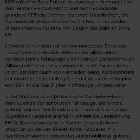
1885 mit dem Benz Patent-Motorwagen Nummer 1 und
dem ersten Viertakt-Motor und Gottlieb Daimler
gründete 1890 die Daimler-Motoren-Gesellschaft, die
Mercedes als Marke etablierte. Die Fusion der beiden
Unterehmen bedeutete den Beginn der Daimler-Benz
AG.
Schon in den ersten Jahren war Mercedes-Benz eine
Luxusmarke und erarbeitete sich vor allem durch
repräsentative Fahrzeuge einen Namen. Die berühmten
„Silberpfeile“ stammten seinerzeit nicht nur von Auto
Union, sondern auch von Mercedes-Benz. Als besonders
berühmte frühe Modelle gelten der Mercedes-Simplex
von 1904 sowie das 21 Liter- Fahrzeuge „Blitzen-Benz“.
In der Nachkriegszeit präsentierte Mercedes-Benz mit
dem SL eines der schönsten Fahrzeuge, die jemals
gebaut wurden. Der Roadster war und ist durch seine
Flügeltüren bekannt und führt offiziell die Bezeichnung
190 SL. Ebenso wie dessen Nachfolge mit Beiname
„Pagode“ sowie den 1960er Jahre- Modellen mit
Heckflosse wurden Ikonen des Automobilbaus gebaut,