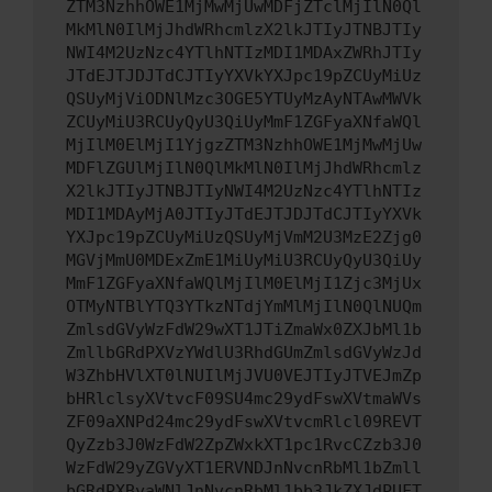
ZTM3NzhhOWE1MjMwMjUwMDFjZTclMjIlN0Ql
MkMlN0IlMjJhdWRhcmlzX2lkJTIyJTNBJTIy
NWI4M2UzNzc4YTlhNTIzMDI1MDAxZWRhJTIy
JTdEJTJDJTdCJTIyYXVkYXJpc19pZCUyMiUz
QSUyMjViODNlMzc3OGE5YTUyMzAyNTAwMWVk
ZCUyMiU3RCUyQyU3QiUyMmF1ZGFyaXNfaWQl
MjIlM0ElMjI1YjgzZTM3NzhhOWE1MjMwMjUw
MDFlZGUlMjIlN0QlMkMlN0IlMjJhdWRhcmlz
X2lkJTIyJTNBJTIyNWI4M2UzNzc4YTlhNTIz
MDI1MDAyMjA0JTIyJTdEJTJDJTdCJTIyYXVk
YXJpc19pZCUyMiUzQSUyMjVmM2U3MzE2Zjg0
MGVjMmU0MDExZmE1MiUyMiU3RCUyQyU3QiUy
MmF1ZGFyaXNfaWQlMjIlM0ElMjI1Zjc3MjUx
OTMyNTBlYTQ3YTkzNTdjYmMlMjIlN0QlNUQm
ZmlsdGVyWzFdW29wXT1JTiZmaWx0ZXJbMl1b
ZmllbGRdPXVzYWdlU3RhdGUmZmlsdGVyWzJd
W3ZhbHVlXT0lNUIlMjJVU0VEJTIyJTVEJmZp
bHRlclsyXVtvcF09SU4mc29ydFswXVtmaWVs
ZF09aXNPd24mc29ydFswXVtvcmRlcl09REVT
QyZzb3J0WzFdW2ZpZWxkXT1pc1RvcCZzb3J0
WzFdW29yZGVyXT1ERVNDJnNvcnRbMl1bZmll
bGRdPXByaWNlJnNvcnRbMl1bb3JkZXJdPUFT