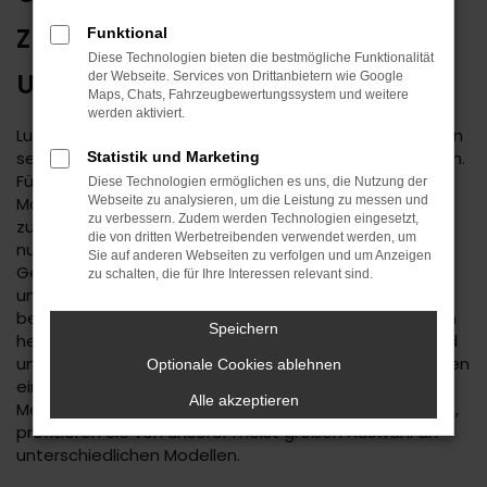
ZUVERLÄSSIG IN TÜBINGEN
Funktional
Diese Technologien bieten die bestmögliche Funktionalität
UNTERWEGS
der Webseite. Services von Drittanbietern wie Google
Maps, Chats, Fahrzeugbewertungssystem und weitere
werden aktiviert.
Lust auf einen Spartipp aus dem Autohaus Daub? Dann
setzen Sie auf einen Mercedes-Benz Gebrauchtwagen.
Statistik und Marketing
Für Tübingen existiert keine günstigere Variante der
Diese Technologien ermöglichen es uns, die Nutzung der
Mobilität und Sie dürfen sich auf ein rundum
Webseite zu analysieren, um die Leistung zu messen und
zu verbessern. Zudem werden Technologien eingesetzt,
zuverlässiges Fahrzeug freuen. Wir bieten Ihnen nicht
die von dritten Werbetreibenden verwendet werden, um
nur eine große Auswahl an Mercedes-Benz
Sie auf anderen Webseiten zu verfolgen und um Anzeigen
Gebrauchtwagen für Tübingen, sondern auch einen
zu schalten, die für Ihre Interessen relevant sind.
umfassenden Service. Das beginnt mit der Beratung,
bei der wir Ihnen erst einmal genau zuhören. Wir finden
Speichern
heraus, welches Fahrzeug das passende für Sie ist und
unterbreiten Ihnen auf Basis Ihrer individuellen Vorgaben
Optionale Cookies ablehnen
eine Reihe von Vorschlägen. Wenn wir uns für einen
Alle akzeptieren
Mercedes-Benz Gebrauchtwagen entschieden haben,
profitieren Sie von unserer meist großen Auswahl an
unterschiedlichen Modellen.