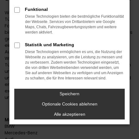
Funktional
Wenn Sie einen zuverlässigen Mobilitätspartner für
Diese Technologien bieten die bestmögliche Funktionalität
Tübingen suchen, empfehlen wir Ihnen einen Škoda
der Webseite. Services von Drittanbietern wie Google
Fabia Gebrauchtwagen. Dieses Modell hat in jeder
Maps, Chats, Fahrzeugbewertungssystem und weitere
bisherigen Generation seine Langlebigkeit unter Beweis
werden aktiviert.
gestellt und befindet sich längst auf dem Weg zu
einem Klassiker. Kennzeichnend ist das hohe
Statistik und Marketing
Ausstattungslevel sowie die Effizienz der Motoren.
Diese Technologien ermöglichen es uns, die Nutzung der
Wenn Sie Ihren Škoda Fabia Gebrauchtwagen für
Webseite zu analysieren, um die Leistung zu messen und
zu verbessern. Zudem werden Technologien eingesetzt,
Tübingen im Autohaus Daub kaufen, profitieren Sie von
die von dritten Werbetreibenden verwendet werden, um
unseren hohen Qualitätsmaßstäben. Jedes Fahrzeug
Sie auf anderen Webseiten zu verfolgen und um Anzeigen
unterläuft vor dem Verkauf eine Fülle an Tests. Wir sind
zu schalten, die für Ihre Interessen relevant sind.
erst dann zufrieden, wenn keinerlei Mängel mehr
existieren und stellen dies durch die hohe Kompetenz
Speichern
und Erfahrung unserer Kfz-Meisterwerkstatt sicher.
Optionale Cookies ablehnen
Alle akzeptieren
Marken
BMW
Mercedes-Benz