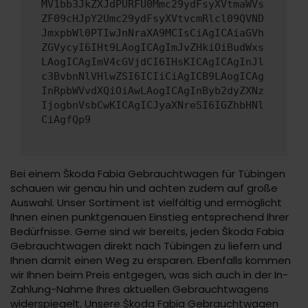
MV1bb3JkZXJdPURFU0Mmc29ydFsyXVtmaWVs
ZF09cHJpY2Umc29ydFsyXVtvcmRlcl09QVND
JmxpbWl0PTIwJnNraXA9MCIsCiAgICAiaGVh
ZGVycyI6IHt9LAogICAgImJvZHkiOiBudWxs
LAogICAgImV4cGVjdCI6IHsKICAgICAgInJl
c3BvbnNlVHlwZSI6ICIiCiAgICB9LAogICAg
InRpbWVvdXQiOiAwLAogICAgInByb2dyZXNz
IjogbnVsbCwKICAgICJyaXNreSI6IGZhbHNl
CiAgfQp9
Bei einem Škoda Fabia Gebrauchtwagen für Tübingen
schauen wir genau hin und achten zudem auf große
Auswahl. Unser Sortiment ist vielfältig und ermöglicht
Ihnen einen punktgenauen Einstieg entsprechend Ihrer
Bedürfnisse. Gerne sind wir bereits, jeden Škoda Fabia
Gebrauchtwagen direkt nach Tübingen zu liefern und
Ihnen damit einen Weg zu ersparen. Ebenfalls kommen
wir Ihnen beim Preis entgegen, was sich auch in der In-
Zahlung-Nahme Ihres aktuellen Gebrauchtwagens
widerspiegelt. Unsere Škoda Fabia Gebrauchtwagen