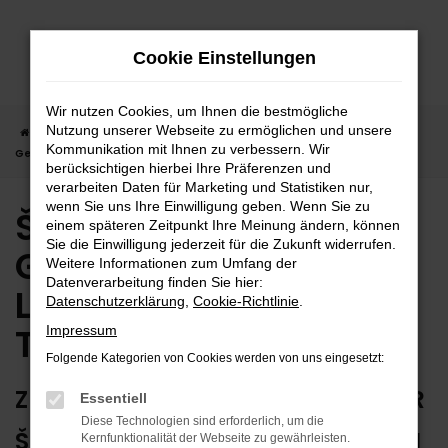
Zum
Hauptinhalt
Cookie Einstellungen
springen
Wir nutzen Cookies, um Ihnen die bestmögliche
Nutzung unserer Webseite zu ermöglichen und unsere
Startseite
Tübingen
Škoda
Škoda Fabia
Škoda Fabia
Kommunikation mit Ihnen zu verbessern. Wir
Gebrauchtwagen | Lieferservice nach Tübingen
berücksichtigen hierbei Ihre Präferenzen und
verarbeiten Daten für Marketing und Statistiken nur,
wenn Sie uns Ihre Einwilligung geben. Wenn Sie zu
Škoda Fabia
einem späteren Zeitpunkt Ihre Meinung ändern, können
Sie die Einwilligung jederzeit für die Zukunft widerrufen.
Gebrauchtwagen |
Weitere Informationen zum Umfang der
Datenverarbeitung finden Sie hier:
Lieferservice nach
Datenschutzerklärung
,
Cookie-Richtlinie
.
Tübingen
Impressum
Folgende Kategorien von Cookies werden von uns eingesetzt:
ZUVERLÄSSIG FÜR TÜBINGEN – IHR
Essentiell
Diese Technologien sind erforderlich, um die
ŠKODA FABIA GEBRAUCHTWAGEN
Kernfunktionalität der Webseite zu gewährleisten.