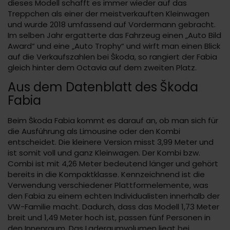
dieses Modell schafft es immer wieder auf das
Treppchen als einer der meistverkauften Kleinwagen
und wurde 2018 umfassend auf Vordermann gebracht.
Im selben Jahr ergatterte das Fahrzeug einen „Auto Bild
Award“ und eine „Auto Trophy“ und wirft man einen Blick
auf die Verkaufszahlen bei Škoda, so rangiert der Fabia
gleich hinter dem Octavia auf dem zweiten Platz.
Aus dem Datenblatt des Škoda
Fabia
Beim Škoda Fabia kommt es darauf an, ob man sich für
die Ausführung als Limousine oder den Kombi
entscheidet. Die kleinere Version misst 3,99 Meter und
ist somit voll und ganz Kleinwagen. Der Kombi bzw.
Combi ist mit 4,26 Meter bedeutend länger und gehört
bereits in die Kompaktklasse. Kennzeichnend ist die
Verwendung verschiedener Plattformelemente, was
den Fabia zu einem echten Individualisten innerhalb der
VW-Familie macht. Dadurch, dass das Modell 1,73 Meter
breit und 1,49 Meter hoch ist, passen fünf Personen in
den Innenraum. Das Laderaumvolumen liegt bei