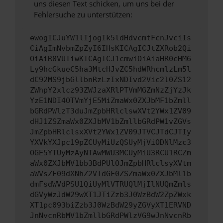
uns diesen Text schicken, um uns bei der
Fehlersuche zu unterstützen:
ewogICJuYW1lIjogIk5ldHdvcmtFcnJvciIs
CiAgImNvbmZpZyI6IHsKICAgICJtZXRob2Qi
OiAiR0VUIiwKICAgICJ1cmwiOiAiaHR0cHM6
Ly9hcGkueC5ha3MtcHJvZC5hdWRhcmlzLm5l
dC92MS9jbGllbnRzLzIxNDIvd2Vic2l0ZS12
ZWhpY2xlcz93ZWJzaXRlPTVmMGZmNzZjYzJk
YzE1NDI4OTVmYjE5MiZmaWx0ZXJbMF1bZmll
bGRdPWlzT3duJmZpbHRlclswXVt2YWx1ZV09
dHJ1ZSZmaWx0ZXJbMV1bZmllbGRdPW1vZGVs
JmZpbHRlclsxXVt2YWx1ZV09JTVCJTdCJTIy
YXVkYXJpc19pZCUyMiUzQSUyMjViODNlMzc3
OGE5YTUyMzAyNTAwMWU3MCUyMiU3RCU1RCZm
aWx0ZXJbMV1bb3BdPUlOJmZpbHRlclsyXVtm
aWVsZF09dXNhZ2VTdGF0ZSZmaWx0ZXJbMl1b
dmFsdWVdPSU1QiUyMlVTRUQlMjIlNUQmZmls
dGVyWzJdW29wXT1JTiZzb3J0WzBdW2ZpZWxk
XT1pc093biZzb3J0WzBdW29yZGVyXT1ERVND
JnNvcnRbMV1bZmllbGRdPWlzVG9wJnNvcnRb