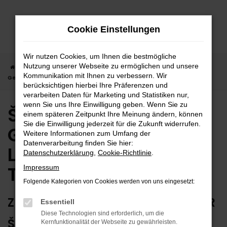
Zum
Hauptinhalt
Cookie Einstellungen
springen
Wir nutzen Cookies, um Ihnen die bestmögliche
Nutzung unserer Webseite zu ermöglichen und unsere
Startseite
Tübingen
Škoda
Škoda Karoq
Škoda Karoq
Kommunikation mit Ihnen zu verbessern. Wir
Gebrauchtwagen | Lieferservice nach Tübingen
berücksichtigen hierbei Ihre Präferenzen und
verarbeiten Daten für Marketing und Statistiken nur,
wenn Sie uns Ihre Einwilligung geben. Wenn Sie zu
Škoda Karoq
einem späteren Zeitpunkt Ihre Meinung ändern, können
Sie die Einwilligung jederzeit für die Zukunft widerrufen.
Gebrauchtwagen |
Weitere Informationen zum Umfang der
Datenverarbeitung finden Sie hier:
Lieferservice nach
Datenschutzerklärung
,
Cookie-Richtlinie
.
Tübingen
Impressum
Folgende Kategorien von Cookies werden von uns eingesetzt:
ZUVERLÄSSIG FÜR TÜBINGEN – IHR
Essentiell
Diese Technologien sind erforderlich, um die
ŠKODA KAROQ
Kernfunktionalität der Webseite zu gewährleisten.