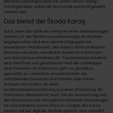
kleineren Leistungsstufen mit einem Sechs-Gang-
Schaltgetriebe, wobei die Automatik optional gewählt
werden darf.
Das bietet der Škoda Karoq
Auch, wenn die Optik ein wenig an einen Geländewagen
erinnert, ist der Škoda Karoq keineswegs ein Raubein.
Angesprochen wird eine urbane Zielgruppe mit
erweitertem Platzbedarf, der zudem durch praktische
Features wie einen wendbaren Boden im Kofferraum
und eine herausnehmbare LED-Taschenlampe bedient
wird. Geöffnet und geschlossen wird die Ladeklappe
über Sensoren. Im Innenraum geht es geradezu
gemütlich zu. Ledersitze umschmeicheln die
mitfahrenden Personen und Fahrerin oder Fahrer
erfreuen sich zudem an einer
Lendenwirbelunterstützung und einer Sitzheizung. Ein
Panorama-Glasdach ist auch Teil der Ausstattung und
die Klimaautomatik ermöglicht individuelle Einstellungen
für verschiedene Zonen. Dass im Cockpit des Karoq
bereits voll auf digitale Technik gesetzt wird, versteht