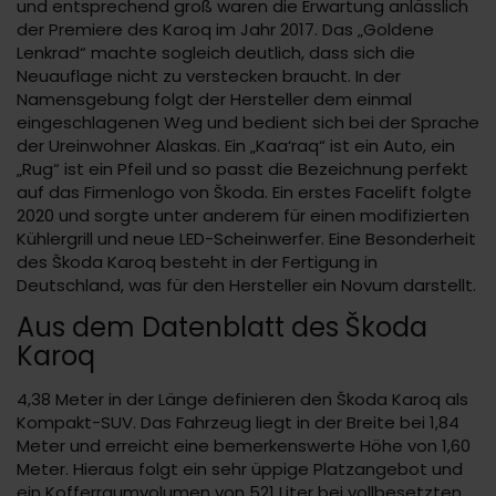
und entsprechend groß waren die Erwartung anlässlich
der Premiere des Karoq im Jahr 2017. Das „Goldene
Lenkrad“ machte sogleich deutlich, dass sich die
Neuauflage nicht zu verstecken braucht. In der
Namensgebung folgt der Hersteller dem einmal
eingeschlagenen Weg und bedient sich bei der Sprache
der Ureinwohner Alaskas. Ein „Kaa‘raq“ ist ein Auto, ein
„Rug“ ist ein Pfeil und so passt die Bezeichnung perfekt
auf das Firmenlogo von Škoda. Ein erstes Facelift folgte
2020 und sorgte unter anderem für einen modifizierten
Kühlergrill und neue LED-Scheinwerfer. Eine Besonderheit
des Škoda Karoq besteht in der Fertigung in
Deutschland, was für den Hersteller ein Novum darstellt.
Aus dem Datenblatt des Škoda
Karoq
4,38 Meter in der Länge definieren den Škoda Karoq als
Kompakt-SUV. Das Fahrzeug liegt in der Breite bei 1,84
Meter und erreicht eine bemerkenswerte Höhe von 1,60
Meter. Hieraus folgt ein sehr üppige Platzangebot und
ein Kofferraumvolumen von 521 Liter bei vollbesetzten