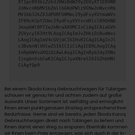
XT1pc093biZzb3J0WzBdW29yZGVyXT1ERVND
JnNvcnRbMV1bZmllbGRdPWlzVG9wJnNvcnRb
MV1bb3JkZXJdPURFU0Mmc29ydFsyXVtmaWVs
ZF09cHJpY2Umc29ydFsyXVtvcmRlcl09QVND
JmxpbWl0PTIwJnNraXA9MCIsCiAgICAiaGVh
ZGVycyI6IHt9LAogICAgImJvZHkiOiBudWxs
LAogICAgImV4cGVjdCI6IHsKICAgICAgInJl
c3BvbnNlVHlwZSI6ICIiCiAgICB9LAogICAg
InRpbWVvdXQiOiAwLAogICAgInByb2dyZXNz
IjogbnVsbCwKICAgICJyaXNreSI6IGZhbHNl
CiAgfQp9
Bei einem Škoda Karoq Gebrauchtwagen für Tübingen
schauen wir genau hin und achten zudem auf große
Auswahl. Unser Sortiment ist vielfältig und ermöglicht
Ihnen einen punktgenauen Einstieg entsprechend Ihrer
Bedürfnisse. Gerne sind wir bereits, jeden Škoda Karoq
Gebrauchtwagen direkt nach Tübingen zu liefern und
Ihnen damit einen Weg zu ersparen. Ebenfalls kommen
wir Ihnen beim Preis entgegen, was sich auch in der In-