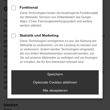
GEBRAUCHTWAGEN
Funktional
Diese Technologien bieten die bestmögliche Funktionalität
der Webseite. Services von Drittanbietern wie Google
Wenn Sie einen zuverlässigen Mobilitätspartner für
Maps, Chats, Fahrzeugbewertungssystem und weitere
Tübingen suchen, empfehlen wir Ihnen einen Škoda
werden aktiviert.
Karoq Gebrauchtwagen. Dieses Modell hat in jeder
bisherigen Generation seine Langlebigkeit unter Beweis
Statistik und Marketing
gestellt und befindet sich längst auf dem Weg zu
Diese Technologien ermöglichen es uns, die Nutzung der
einem Klassiker. Kennzeichnend ist das hohe
Webseite zu analysieren, um die Leistung zu messen und
zu verbessern. Zudem werden Technologien eingesetzt,
Ausstattungslevel sowie die Effizienz der Motoren.
die von dritten Werbetreibenden verwendet werden, um
Wenn Sie Ihren Škoda Karoq Gebrauchtwagen für
Sie auf anderen Webseiten zu verfolgen und um Anzeigen
Tübingen im Autohaus Daub kaufen, profitieren Sie von
zu schalten, die für Ihre Interessen relevant sind.
unseren hohen Qualitätsmaßstäben. Jedes Fahrzeug
unterläuft vor dem Verkauf eine Fülle an Tests. Wir sind
Speichern
erst dann zufrieden, wenn keinerlei Mängel mehr
existieren und stellen dies durch die hohe Kompetenz
Optionale Cookies ablehnen
und Erfahrung unserer Kfz-Meisterwerkstatt sicher.
Alle akzeptieren
Marken