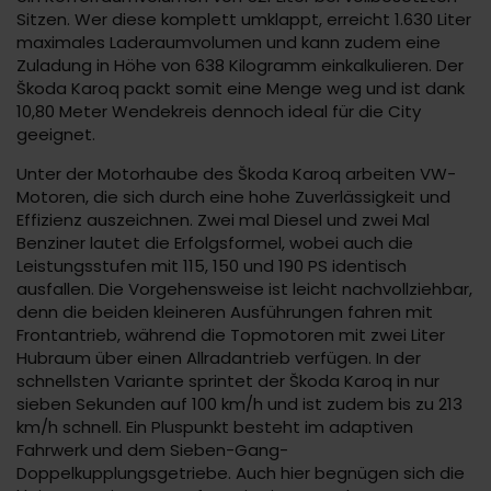
Sitzen. Wer diese komplett umklappt, erreicht 1.630 Liter
maximales Laderaumvolumen und kann zudem eine
Zuladung in Höhe von 638 Kilogramm einkalkulieren. Der
Škoda Karoq packt somit eine Menge weg und ist dank
10,80 Meter Wendekreis dennoch ideal für die City
geeignet.
Unter der Motorhaube des Škoda Karoq arbeiten VW-
Motoren, die sich durch eine hohe Zuverlässigkeit und
Effizienz auszeichnen. Zwei mal Diesel und zwei Mal
Benziner lautet die Erfolgsformel, wobei auch die
Leistungsstufen mit 115, 150 und 190 PS identisch
ausfallen. Die Vorgehensweise ist leicht nachvollziehbar,
denn die beiden kleineren Ausführungen fahren mit
Frontantrieb, während die Topmotoren mit zwei Liter
Hubraum über einen Allradantrieb verfügen. In der
schnellsten Variante sprintet der Škoda Karoq in nur
sieben Sekunden auf 100 km/h und ist zudem bis zu 213
km/h schnell. Ein Pluspunkt besteht im adaptiven
Fahrwerk und dem Sieben-Gang-
Doppelkupplungsgetriebe. Auch hier begnügen sich die