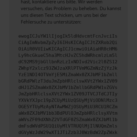
hast, kontaktiere uns bitte. Wir werden
versuchen, das Problem zu beheben. Du kannst
uns diesen Text schicken, um uns bei der
Fehlersuche zu unterstützen:
ewogICJuYW1lIjogIk5ldHdvcmtFcnJvciIs
CiAgImNvbmZpZyI6IHsKICAgICJtZXRob2Qi
OiAiR0VUIiwKICAgICJ1cmwiOiAiaHR0cHM6
Ly9hcGkueC5ha3MtcHJvZC5hdWRhcmlzLm5l
dC92MS9jbGllbnRzLzIxNDIvd2Vic2l0ZS12
ZWhpY2xlcz93ZWJzaXRlPTVmMGZmNzZjYzJk
YzE1NDI4OTVmYjE5MiZmaWx0ZXJbMF1bZmll
bGRdPWlzT3duJmZpbHRlclswXVt2YWx1ZV09
dHJ1ZSZmaWx0ZXJbMV1bZmllbGRdPW1vZGVs
JmZpbHRlclsxXVt2YWx1ZV09JTVCJTdCJTIy
YXVkYXJpc19pZCUyMiUzQSUyMjViODNlMzc3
OGE5YTUyMzAyNTAwMWZjOSUyMiU3RCU1RCZm
aWx0ZXJbMV1bb3BdPUlOJmZpbHRlclsyXVtm
aWVsZF09dXNhZ2VTdGF0ZSZmaWx0ZXJbMl1b
dmFsdWVdPSU1QiUyMlVTRUQlMjIlNUQmZmls
dGVyWzJdW29wXT1JTiZzb3J0WzBdW2ZpZWxk